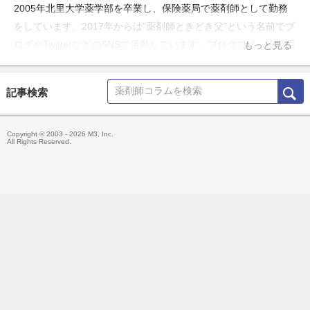
2005年北里大学薬学部を卒業し、保険薬局で薬剤師として勤務
をしています。2017年からは”薬剤師ときどき父”という名前でブ
ログやTwitterなどのSNSで活動しています。ブログでは、小児用
もっと見る
の散剤・ドライシロップ剤・水剤から、成人用のOD錠まで100
種類以上の味見を行い、味の感想・製剤的な特徴を中心に紹介し
記事検索
ています。
Copyright © 2003 - 2026 M3, Inc.
All Rights Reserved.