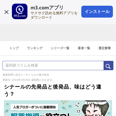
m3.comアプリ
登録1分
会員登録
無料
ログイン
インストール
サクサク読める無料アプリを
ダウンロード
トップ
ランキング
シリーズ一覧
著者一覧
選定療養
服薬指導に役立つ！やくちちの薬の味見
更新日: 2022年4月26日
薬剤師ときどき父
シナールの先発品と後発品、味はどう違
う？