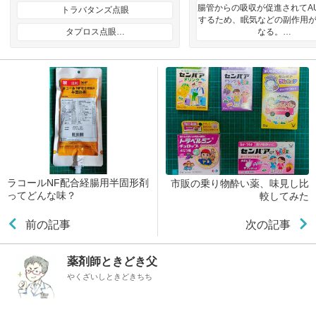
腸管からの吸収が促進されてA
トラバタンズ点眼
するため、眠気などの副作用
タプロス点眼…
なる。…
ラコールNF配合経腸用半固形剤
市販の乗り物酔い薬、味見し比
ってどんな味？
較してみた
前の記事
次の記事
薬剤師ときどき父
やくざいしときどきちち