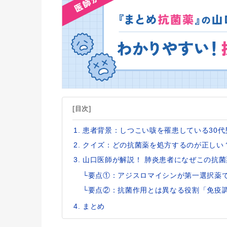
[目次]
患者背景：しつこい咳を罹患している30代
クイズ：どの抗菌薬を処方するのが正しい
山口医師が解説！ 肺炎患者になぜこの抗
└要点①：アジスロマイシンが第一選択薬
└要点②：抗菌作用とは異なる役割「免疫
まとめ