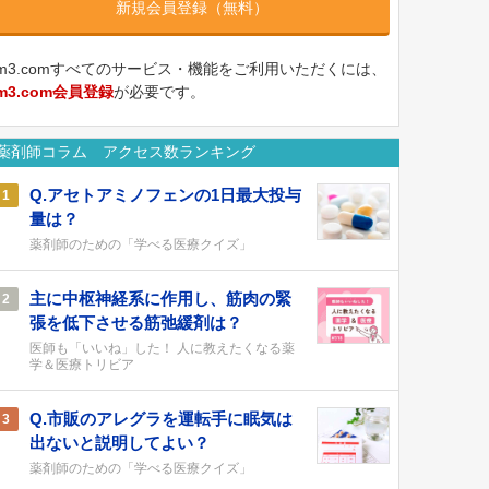
新規会員登録（無料）
m3.comすべてのサービス・機能をご利用いただくには、
m3.com会員登録
が必要です。
薬剤師コラム アクセス数ランキング
Q.アセトアミノフェンの1日最大投与
1
量は？
薬剤師のための「学べる医療クイズ」
主に中枢神経系に作用し、筋肉の緊
2
張を低下させる筋弛緩剤は？
医師も「いいね」した！ 人に教えたくなる薬
学＆医療トリビア
Q.市販のアレグラを運転手に眠気は
3
出ないと説明してよい？
薬剤師のための「学べる医療クイズ」