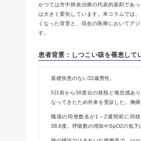
かつては市中肺炎治療の代表的薬剤であっ
は大きく変化しています。本コラムでは、
くなった背景と、現在の医療においてアジ
す。
患者背景：しつこい咳を罹患してい
基礎疾患のない32歳男性。
5日前から38度台の発熱と倦怠感あ
なってきたため外来を受診した。胸痛
職場の同僚数名が1～2週間前に同
38.6度。呼吸数の増加やSpO2の低
肺の聴診ではきれいな肺胞音で、cra