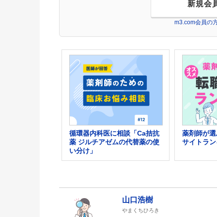
新規会
m3.com会員
循環器内科医に相談「Ca拮抗
薬剤師が選
薬 ジルチアゼムの代替薬の使
サイトラン
い分け」
山口浩樹
やまくちひろき