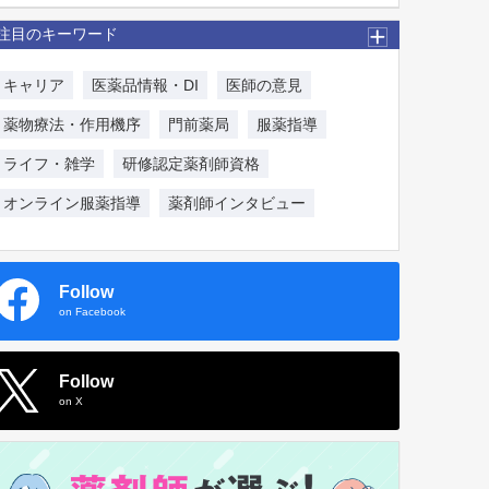
注目のキーワード
キャリア
医薬品情報・DI
医師の意見
薬物療法・作用機序
門前薬局
服薬指導
ライフ・雑学
研修認定薬剤師資格
オンライン服薬指導
薬剤師インタビュー
Follow
on Facebook
Follow
on X