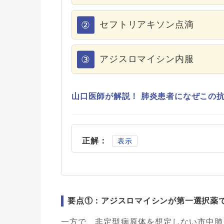
②
セフトリアキソン点滴
③
アジスロマイシン内服
山口医師が解説！ 肺炎患者になぜこの
正解：
表示
要点①：アジスロマイシンが第一選択薬
一方で、非定型病原体を想定しない市中肺