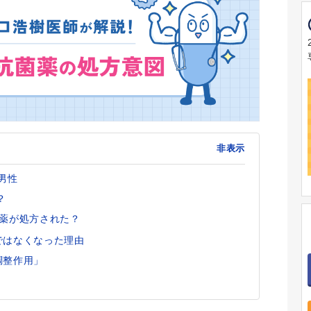
非表示
男性
？
菌薬が処方された？
ではなくなった理由
調整作用」