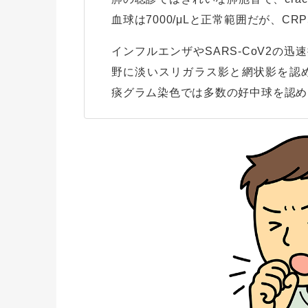
血球は7000/μLと正常範囲だが、CRP
インフルエンザやSARS-CoV2の
野に淡いスリガラス影と網状影を認
痰グラム染色では多数の好中球を認め