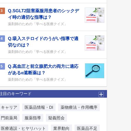
Q.SGLT2阻害薬服用患者のシックデ
3
イ時の適切な指導は？
薬剤師のための「学べる医療クイズ」
Q.吸入ステロイドのうがい指導で適
4
切なのは？
薬剤師のための「学べる医療クイズ」
Q.高血圧と前立腺肥大の両方に適応
5
があるα遮断薬は？
薬剤師のための「学べる医療クイズ」
注目のキーワード
キャリア
医薬品情報・DI
薬物療法・作用機序
門前薬局
服薬指導
疑義照会
医療過誤・ヒヤリハット
業界動向
医薬品不足