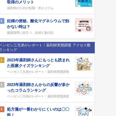
取得のメリット
薬剤師のための転職・求人コラム
妊婦の便秘、酸化マグネシウムで効
5
かない時は？
服薬指導に役立つ、妊婦と薬の話
ベンゼン三兄弟がレポート！薬剤師実態調査 アクセス数
ランキング
2023年薬剤師さんにもっとも読まれ
1
た医療クイズランキング
ベンゼン三兄弟がレポート！薬剤師実態調査
2023年薬剤師さんからの反響が多か
2
ったコラムランキング
ベンゼン三兄弟がレポート！薬剤師実態調査
処方箋が一番わかりにくいのは〇〇
3
科！