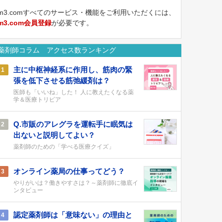
m3.comすべてのサービス・機能をご利用いただくには、
m3.com会員登録
が必要です。
薬剤師コラム アクセス数ランキング
主に中枢神経系に作用し、筋肉の緊
1
張を低下させる筋弛緩剤は？
医師も「いいね」した！ 人に教えたくなる薬
学＆医療トリビア
Q.市販のアレグラを運転手に眠気は
2
出ないと説明してよい？
薬剤師のための「学べる医療クイズ」
オンライン薬局の仕事ってどう？
3
やりがいは？働きやすさは？～薬剤師に徹底イ
ンタビュー
認定薬剤師は「意味ない」の理由と
4