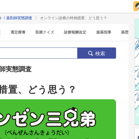
ト！薬剤師実態調査
オンライン診療の特例措置、どう思う？
覧
選定療養
医療クイズ
診療報酬改定
服薬指導
薬歴
検索
師実態調査
措置、どう思う？