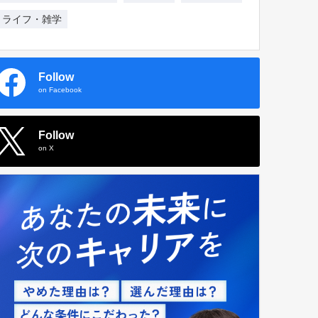
ライフ・雑学
Follow
on Facebook
Follow
on X