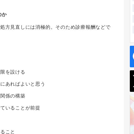
のか
の処方見直しには消極的。そのため診療報酬などで
制限を設ける
関にあればよいと思う
頼関係の構築
れていることが前提
すること