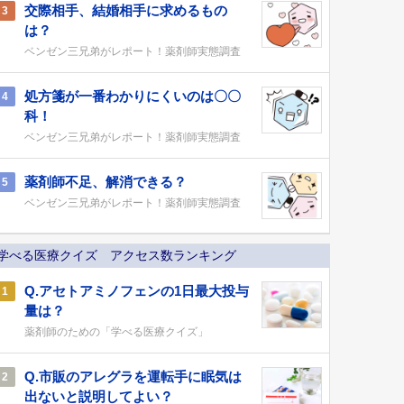
交際相手、結婚相手に求めるもの
3
は？
ベンゼン三兄弟がレポート！薬剤師実態調査
処方箋が一番わかりにくいのは〇〇
4
科！
ベンゼン三兄弟がレポート！薬剤師実態調査
薬剤師不足、解消できる？
5
ベンゼン三兄弟がレポート！薬剤師実態調査
学べる医療クイズ アクセス数ランキング
Q.アセトアミノフェンの1日最大投与
1
量は？
薬剤師のための「学べる医療クイズ」
Q.市販のアレグラを運転手に眠気は
2
出ないと説明してよい？