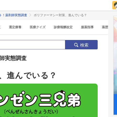
ト！薬剤師実態調査
ポリファーマシー対策、進んでいる？
覧
選定療養
医療クイズ
診療報酬改定
服薬指導
薬歴
検索
師実態調査
、進んでいる？