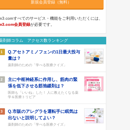
新規会員登録（無料）
m3.comすべてのサービス・機能をご利用いただくには、
m3.com会員登録
が必要です。
薬剤師コラム アクセス数ランキング
Q.アセトアミノフェンの1日最大投与
1
量は？
薬剤師のための「学べる医療クイズ」
主に中枢神経系に作用し、筋肉の緊
2
張を低下させる筋弛緩剤は？
医師も「いいね」した！ 人に教えたくなる薬
学＆医療トリビア
Q.市販のアレグラを運転手に眠気は
3
出ないと説明してよい？
薬剤師のための「学べる医療クイズ」