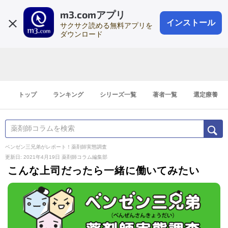
m3.comアプリ
登録1分
会員登録
無料
ログイン
インストール
サクサク読める無料アプリを
ダウンロード
トップ
ランキング
シリーズ一覧
著者一覧
選定療養
ベンゼン三兄弟がレポート！薬剤師実態調査
更新日: 2021年4月19日
薬剤師コラム編集部
こんな上司だったら一緒に働いてみたい