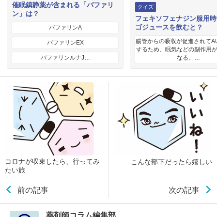
催眠鎮静薬が含まれる「バファリ
クイズ
ン」は？
フェキソフェナジン服用時
ゴジュースを飲むと？
バファリンA
腸管からの吸収が促進されてA
バファリンEX
するため、眠気などの副作用
バファリンルナJ…
なる。…
コロナが収束したら、行ってみ
こんな部下だったら嬉しい
たい旅
前の記事
次の記事
薬剤師コラム編集部