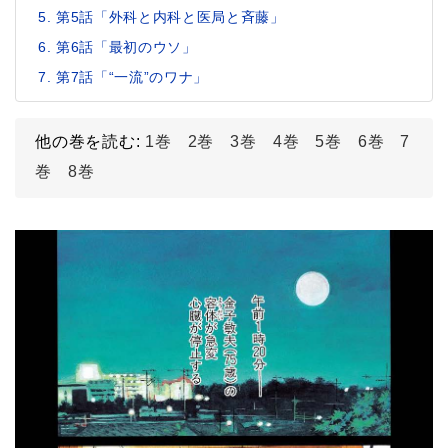
第5話「外科と内科と医局と斉藤」
第6話「最初のウソ」
第7話「“一流”のワナ」
他の巻を読む:
1巻
2巻
3巻
4巻
5巻
6巻
7
巻
8巻