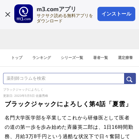
m3.comアプリ
登録1分
会員登録
無料
ログイン
インストール
サクサク読める無料アプリを
ダウンロード
トップ
ランキング
シリーズ一覧
著者一覧
選定療養
ブラックジャックによろしく
更新日: 2023年5月5日
佐藤秀峰
ブラックジャックによろしく第4話「夏雲」
名門大学医学部を卒業してこれから研修医として医者
の道の第一歩を歩み始めた斉藤英二郎は、1日16時間勤
務、月給3万8千円という過酷な状況下で日々奮闘して