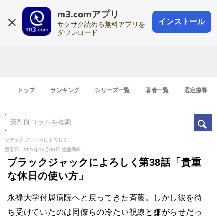
m3.comアプリ
登録1分
会員登録
無料
ログイン
インストール
サクサク読める無料アプリを
ダウンロード
トップ
ランキング
シリーズ一覧
著者一覧
選定療養
ブラックジャックによろしく
更新日: 2023年12月30日
佐藤秀峰
ブラックジャックによろしく第38話「貴重
な休日の使い方」
永禄大学付属病院へと戻ってきた斉藤。しかし彼を待
ち受けていたのは同僚らの冷たい視線と嫌がらせだっ