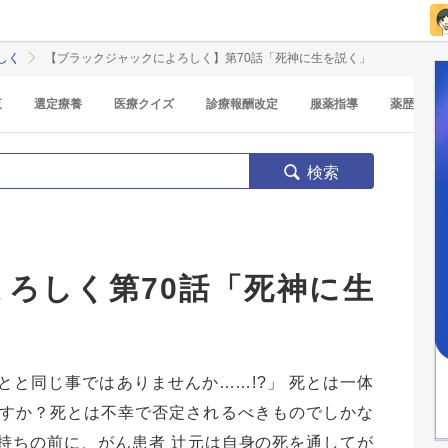
しく
【ブラックジャックによろしく】第70話「死神に生を説く」
覧
選定療養
医療クイズ
診療報酬改定
服薬指導
薬歴
検索
ろしく第70話「死神に生
と同じ事ではありませんか……!?」 死とは一体
すか？死とは不幸で否定されるべきものでしかな
持ちの前に、がん患者 辻元は自身の死を通してが