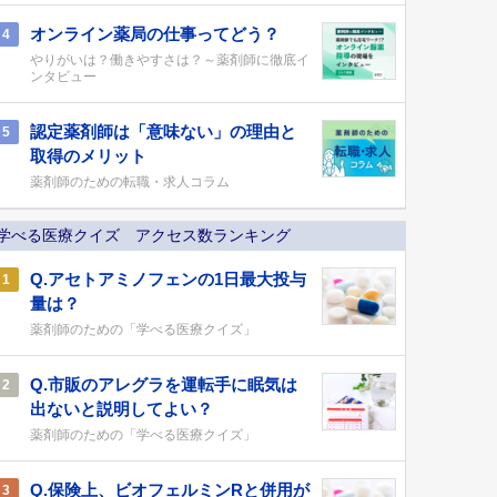
オンライン薬局の仕事ってどう？
4
やりがいは？働きやすさは？～薬剤師に徹底イ
ンタビュー
認定薬剤師は「意味ない」の理由と
5
取得のメリット
薬剤師のための転職・求人コラム
学べる医療クイズ アクセス数ランキング
Q.アセトアミノフェンの1日最大投与
1
量は？
薬剤師のための「学べる医療クイズ」
Q.市販のアレグラを運転手に眠気は
2
出ないと説明してよい？
薬剤師のための「学べる医療クイズ」
Q.保険上、ビオフェルミンRと併用が
3