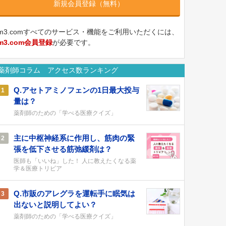
新規会員登録（無料）
m3.comすべてのサービス・機能をご利用いただくには、
m3.com会員登録
が必要です。
薬剤師コラム アクセス数ランキング
Q.アセトアミノフェンの1日最大投与
1
量は？
薬剤師のための「学べる医療クイズ」
主に中枢神経系に作用し、筋肉の緊
2
張を低下させる筋弛緩剤は？
医師も「いいね」した！ 人に教えたくなる薬
学＆医療トリビア
Q.市販のアレグラを運転手に眠気は
3
出ないと説明してよい？
薬剤師のための「学べる医療クイズ」