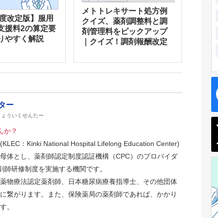
メトトレキサート処方例
年度改定版】服用
クイズ、薬剤調整料と調
支援料2の算定要
剤管理料をピックアップ
りやすく解説
｜クイズ！調剤報酬改定
ター
きょういくせんたー
んか？
i National Hospital Lifelong Education Center)
母体とし、薬剤師認定制度認証機構（CPC）のプロバイダ
薬剤師研修制度を実施する機関です。
薬物療法認定薬剤師、日本糖尿病療養指導士、その他団体
に繋がります。また、保険薬局の薬剤師であれば、かかり
す。