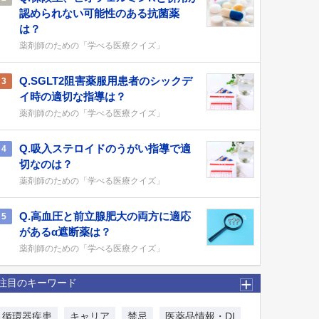
認められない可能性のある抗菌薬
は？
薬剤師のための「学べる医療クイズ」
Q.SGLT2阻害薬服用患者のシックデ
3
イ時の適切な指導は？
薬剤師のための「学べる医療クイズ」
Q.吸入ステロイドのうがい指導で適
4
切なのは？
薬剤師のための「学べる医療クイズ」
Q.高血圧と前立腺肥大の両方に適応
5
があるα遮断薬は？
薬剤師のための「学べる医療クイズ」
注目のキーワード
循環器疾患
キャリア
禁忌
医薬品情報・DI