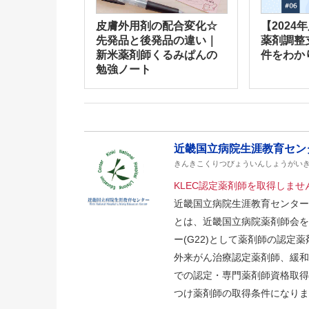
皮膚外用剤の配合変化☆
【2024
先発品と後発品の違い｜
薬剤調整
新米薬剤師くるみぱんの
件をわか
勉強ノート
近畿国立病院生涯教育セン
きんきこくりつびょういんしょうがい
KLEC認定薬剤師を取得しませ
近畿国立病院生涯教育センター(KLEC：Kink
とは、近畿国立病院薬剤師会を
ー(G22)として薬剤師の認定
外来がん治療認定薬剤師、緩和
での認定・専門薬剤師資格取得
つけ薬剤師の取得条件になりま