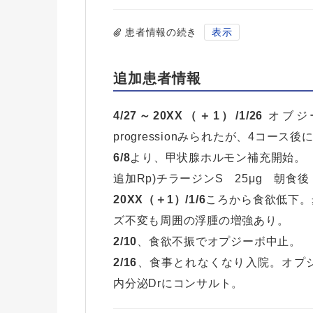
患者情報の続き
表示
追加患者情報
4/27～20XX（＋1）/1/26
オブジー
progressionみられたが、4コース
6/8
より、甲状腺ホルモン補充開始。
追加Rp)チラージンS 25μg 朝食
20XX（＋1）/1/6
ころから食欲低下。
ズ不変も周囲の浮腫の増強あり。
2/10
、食欲不振でオプジーボ中止。
2/16
、食事とれなくなり入院。オプ
内分泌Drにコンサルト。