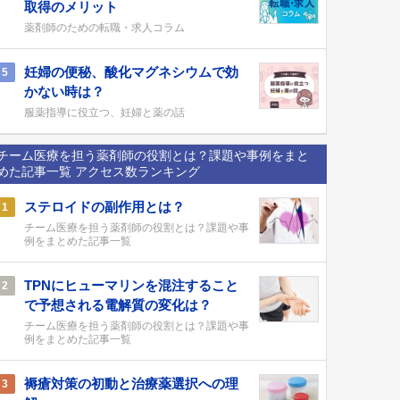
取得のメリット
薬剤師のための転職・求人コラム
妊婦の便秘、酸化マグネシウムで効
5
かない時は？
服薬指導に役立つ、妊婦と薬の話
チーム医療を担う薬剤師の役割とは？課題や事例をまと
めた記事一覧 アクセス数ランキング
ステロイドの副作用とは？
1
チーム医療を担う薬剤師の役割とは？課題や事
例をまとめた記事一覧
TPNにヒューマリンを混注すること
2
で予想される電解質の変化は？
チーム医療を担う薬剤師の役割とは？課題や事
例をまとめた記事一覧
褥瘡対策の初動と治療薬選択への理
3