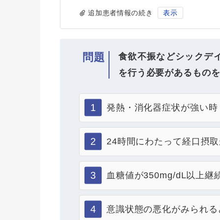
追加患者情報の続き
表示
問題
食欲不振などシックデ
を行う必要があるもの
1
発熱・消化器症状が強い時
2
24時間にわたって経口摂
3
血糖値が350mg/dL以上
4
意識状態の悪化がみられる