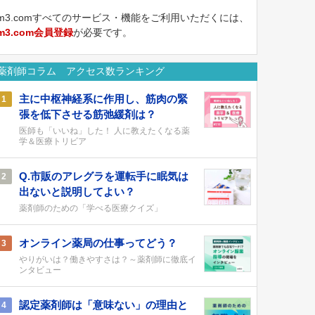
m3.comすべてのサービス・機能をご利用いただくには、
m3.com会員登録
が必要です。
薬剤師コラム アクセス数ランキング
主に中枢神経系に作用し、筋肉の緊
1
張を低下させる筋弛緩剤は？
医師も「いいね」した！ 人に教えたくなる薬
学＆医療トリビア
Q.市販のアレグラを運転手に眠気は
2
出ないと説明してよい？
薬剤師のための「学べる医療クイズ」
オンライン薬局の仕事ってどう？
3
やりがいは？働きやすさは？～薬剤師に徹底イ
ンタビュー
認定薬剤師は「意味ない」の理由と
4