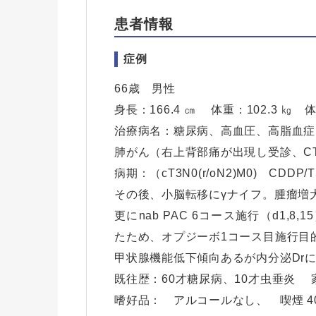
患者情報
症例
66歳 男性
身長：166.4 ㎝ 体重：102.3 ㎏ 
治療病名：糖尿病、高血圧、高脂血症
肺がん（右上背部痛が出現し受診、C
病期：（cT3N0(r/oN2)M0) CD
その後、小脳転移にγナイフ。腫瘤増大
更にnab PAC 6コース施行（d1,8
たため、オプジーボ1コース目施行目
甲状腺機能低下傾向あるが内分泌Dr
既往歴：60才糖尿病、10才虫垂炎
嗜好品： アルコールなし、 喫煙 40*20-