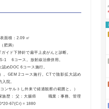
体表面積：2.09 ㎡
（肥満）
Tガイド下肺針で扁平上皮がんと診断。
DP/TS-1 6コース。放射線治療併用。
認めDOC 6コース施行。
,15）。GEM 2コース施行。CTで陰影拡大認め
的入院。
にコンサルトし外来で経過観察の範囲と。）
 家族歴： 父：大腸癌 職業：事務、管理
67(Cr) = 1880