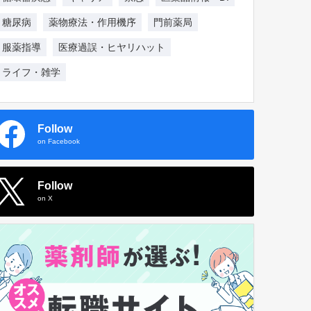
糖尿病
薬物療法・作用機序
門前薬局
服薬指導
医療過誤・ヒヤリハット
ライフ・雑学
Follow
on Facebook
Follow
on X