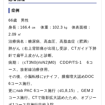
症例
66歳 男性
身長：166.4 ㎝ 体重：102.3 ㎏ 体表面積：
2.09 ㎡
治療病名：糖尿病、高血圧、高脂血症（肥満）
肺がん（右上背部痛が出現し受診、CTガイド下肺
針で扁平上皮がんと診断。
病期：（cT3N0(r/oN2)M0) CDDP/TS-1 6コ
ース。放射線治療併用。
その後、小脳転移にγナイフ。腫瘤増大認めDOC
6コース施行。
更にnab PAC 6コース施行（d1,8,15）。GEM 2
コース施行。CTで陰影拡大認めたため、オプジー
ボ1コース目施行目的入院。