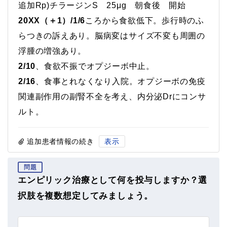
追加Rp)チラージンS 25μg 朝食後 開始
20XX（＋1）/1/6
ころから食欲低下。歩行時のふ
らつきの訴えあり。脳病変はサイズ不変も周囲の
浮腫の増強あり。
2/10
、食欲不振でオプジーボ中止。
2/16
、食事とれなくなり入院。オプジーボの免疫
関連副作用の副腎不全を考え、内分泌Drにコンサ
ルト。
追加患者情報の続き
表示
問題
エンピリック治療として何を投与しますか？選
択肢を複数想定してみましょう。