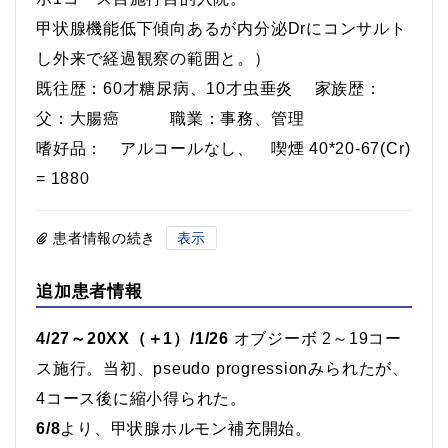
甲状腺機能低下傾向あるが内分泌Drにコンサルト
し外来で経過観察の範囲と。）
既往歴：60才糖尿病、10才虫垂炎 家族歴：
父：大腸癌 職業：事務、管理
嗜好品： アルコールなし、 喫煙 40*20-67(Cr)
= 1880
患者情報の続き
表示
追加患者情報
4/27～20XX（＋1）/1/26
オブジーボ 2～19コー
ス施行。当初、pseudo progressionみられたが、
4コース後に縮小得られた。
6/8
より、甲状腺ホルモン補充開始。