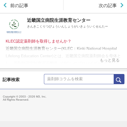
前の記事
次の記事
近畿国立病院生涯教育センター
きんきこくりつびょういんしょうがいきょういくせんたー
KLEC認定薬剤師を取得しませんか？
近畿国立病院生涯教育センター(KLEC：Kinki National Hospital
Lifelong Education Center)とは、近畿国立病院薬剤師会を母体と
もっと見る
し、薬剤師認定制度認証機構（CPC）のプロバイダー(G22)とし
て薬剤師の認定薬剤師研修制度を実施する機関です。
外来がん治療認定薬剤師、緩和薬物療法認定薬剤師、日本糖尿病
記事検索
療養指導士、その他団体での認定・専門薬剤師資格取得に繋がり
ます。また、保険薬局の薬剤師であれば、かかりつけ薬剤師の取
Copyright © 2003 - 2026 M3, Inc.
得条件になります。
All Rights Reserved.