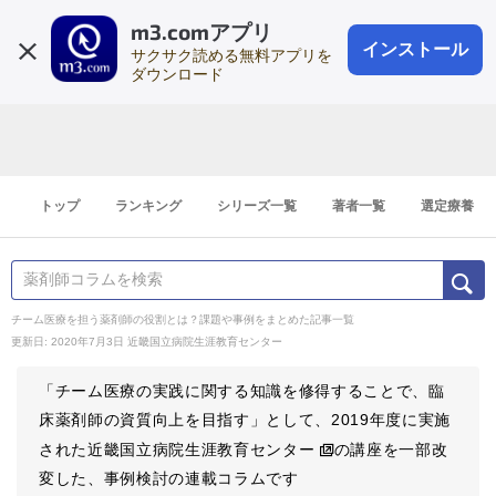
m3.comアプリ
登録1分
会員登録
無料
ログイン
インストール
サクサク読める無料アプリを
ダウンロード
トップ
ランキング
シリーズ一覧
著者一覧
選定療養
チーム医療を担う薬剤師の役割とは？課題や事例をまとめた記事一覧
更新日: 2020年7月3日
近畿国立病院生涯教育センター
「チーム医療の実践に関する知識を修得することで、臨
床薬剤師の資質向上を目指す」として、2019年度に実施
された近畿国立病院生涯教育センター
の講座を一部改
変した、事例検討の連載コラムです