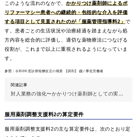
このような流れのなかで、
かかりつけ薬剤師によるポ
リファーマシー患者への継続的・包括的な介入を評価
する項目として見直されたのが「服薬管理指導料2」
で
す。患者ごとの生活状況や治療経過を踏まえながら処
方内容を総合的に評価し、適切な薬物療法につなげる
役割が、これまで以上に重視されるようになっていま
す。
参照：
令和8年度診療報酬改定の概要 【調剤】
／厚生労働省
関連記事
対人業務の強化〜かかりつけ薬剤師としての実績の評価に
服用薬剤調整支援料2の算定要件
服用薬剤調整支援料2の主な算定要件は、次のとおり定