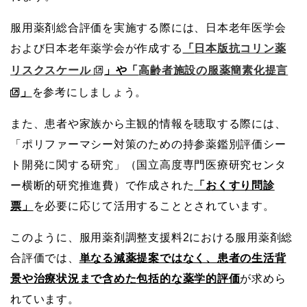
服用薬剤総合評価を実施する際には、日本老年医学会
および日本老年薬学会が作成する
「
日本版抗コリン薬
リスクスケール
」や「
高齢者施設の服薬簡素化提言
」
を参考にしましょう。
また、患者や家族から主観的情報を聴取する際には、
「ポリファーマシー対策のための持参薬鑑別評価シー
ト開発に関する研究」（国立高度専門医療研究センタ
ー横断的研究推進費）で作成された
「おくすり問診
票」
を必要に応じて活用することとされています。
このように、服用薬剤調整支援料2における服用薬剤総
合評価では、
単なる減薬提案ではなく、患者の生活背
景や治療状況まで含めた包括的な薬学的評価
が求めら
れています。