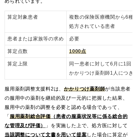
められています。
算定対象患者
複数の保険医療機関から6種
処方されている患者
患者または家族等の求め
必要
算定点数
1000点
算定上限
同一患者に対して6月に1回
かかりつけ薬剤師1人につき
服用薬剤調整支援料2は、
かかりつけ薬剤師
が当該患者
の服用中の薬剤を継続的及び一元的に把握した結果、
服用中の薬剤の調整を必要と認める場合であって、
「
服用薬剤総合評価
（患者の服薬状況等に係る総合的
な管理及び評価）
」を実施した上で、処方医に対して
当該調整について文書を用いて提案
した場合に算定が