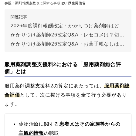
参照：
調剤報酬点数表に関する事項
／厚生労働省
関連記事
2026年度調剤報酬改定：かかりつけ薬剤師はどう変わる？新旧点数を徹底比較
かかりつけ薬剤師26改定Q&A・レセコメは？切り替えを勧めても良い？
かかりつけ薬剤師26改定Q&A・お薬手帳なしは算定不可？「常勤」の定義は？
服用薬剤調整支援料2における「服用薬剤総合評
価」とは
服用薬剤調整支援料2の算定にあたっては、
服用薬剤総
合評価
として、次に掲げる事項を全て行う必要があり
ます。
薬物治療に関する
患者又はその家族等からの
主観的情報
の聴取