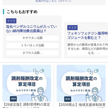
会員の方はこちら（ログイン）
こちらもおすすめ
クイズ
塩化ベンザルコニウムが入ってい
クイズ
ない緑内障治療点眼薬は？
フェキソフェナジン服用時
ゴジュースを飲むと？
キサラタン点眼
腸管からの吸収が促進されてA
トラバタンズ点眼
するため、眠気などの副作用
タプロス点眼…
なる。…
【26改定版】調剤管理料の算定
【2026廃止】地域支援体制加算