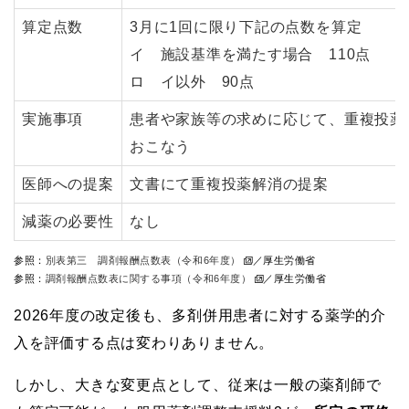
算定点数
3月に1回に限り下記の点数を算定
イ 施設基準を満たす場合 110点
ロ イ以外 90点
実施事項
患者や家族等の求めに応じて、重複投薬
おこなう
医師への提案
文書にて重複投薬解消の提案
減薬の必要性
なし
参照：
別表第三 調剤報酬点数表（令和6年度）
／厚生労働省
参照：
調剤報酬点数表に関する事項（令和6年度）
／厚生労働省
2026年度の改定後も、多剤併用患者に対する薬学的介
入を評価する点は変わりありません。
しかし、大きな変更点として、従来は一般の薬剤師で