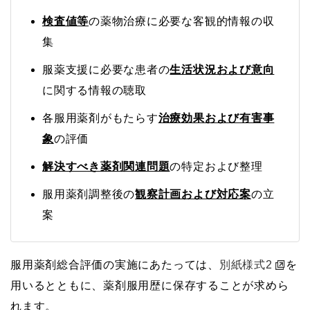
検査値等
の薬物治療に必要な客観的情報の収
集
服薬支援に必要な患者の
生活状況および意向
に関する情報の聴取
各服用薬剤がもたらす
治療効果および有害事
象
の評価
解決すべき薬剤関連問題
の特定および整理
服用薬剤調整後の
観察計画および対応案
の立
案
服用薬剤総合評価の実施にあたっては、
別紙様式2
を
用いるとともに、薬剤服用歴に保存することが求めら
れます。