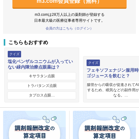
m3.com会員登録（無料）
m3.comは28万人以上の薬剤師が登録する
日本最大級の医療従事者専用サイトです。
会員の方はこちら（ログイン）
こちらもおすすめ
クイズ
塩化ベンザルコニウムが入ってい
クイズ
ない緑内障治療点眼薬は？
フェキソフェナジン服用時
ゴジュースを飲むと？
キサラタン点眼
腸管からの吸収が促進されてA
トラバタンズ点眼
するため、眠気などの副作用
タプロス点眼…
なる。…