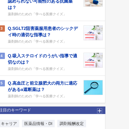
認められない可能性のある抗菌薬
は？
薬剤師のための「学べる医療クイズ」
Q.SGLT2阻害薬服用患者のシックデ
3
イ時の適切な指導は？
薬剤師のための「学べる医療クイズ」
Q.吸入ステロイドのうがい指導で適
4
切なのは？
薬剤師のための「学べる医療クイズ」
Q.高血圧と前立腺肥大の両方に適応
5
があるα遮断薬は？
薬剤師のための「学べる医療クイズ」
注目のキーワード
キャリア
医薬品情報・DI
調剤報酬改定