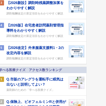
【2026新設】調剤時残薬調整加算を
3
わかりやすく解説
調剤報酬改定の算定項目をわかりやすく解説
【2026版】在宅患者訪問薬剤管理指
4
導料をわかりやすく解説
調剤報酬改定の算定項目をわかりやすく解説
【2026改定】外来服薬支援料1・2の
5
改定内容を解説
調剤報酬改定の算定項目をわかりやすく解説
学べる医療クイズ アクセス数ランキング
Q.市販のアレグラを運転手に眠気は
1
出ないと説明してよい？
薬剤師のための「学べる医療クイズ」
Q.保険上、ビオフェルミンRと併用が
2