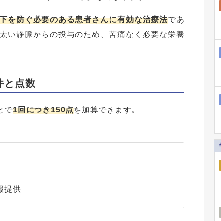
下を防ぐ必要のある患者さんに有効な治療法
であ
太い静脈からの投与のため、苦痛なく必要な栄養
件と点数
とで
1回につき150点
を加算できます。
報提供