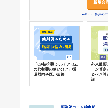
新規会
m3.com会員
「Ca拮抗薬 ジルチアゼム
外来服薬
の代替薬の使い分け」循
ーン算定
環器内科医が回答
るべき算
説
薬剤師コラム編集部