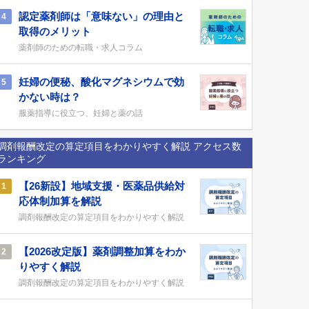
認定薬剤師は「意味ない」の理由と
4
取得のメリット
薬剤師のための転職・求人コラム
妊婦の便秘、酸化マグネシウムで効
5
かない時は？
服薬指導に役立つ、妊婦と薬の話
調剤報酬改定の算定項目をわかりやすく解説 アクセス数
ランキング
【26新設】地域支援・医薬品供給対
1
応体制加算を解説
調剤報酬改定の算定項目をわかりやすく解説
【2026改定版】薬剤調整加算をわか
2
りやすく解説
調剤報酬改定の算定項目をわかりやすく解説