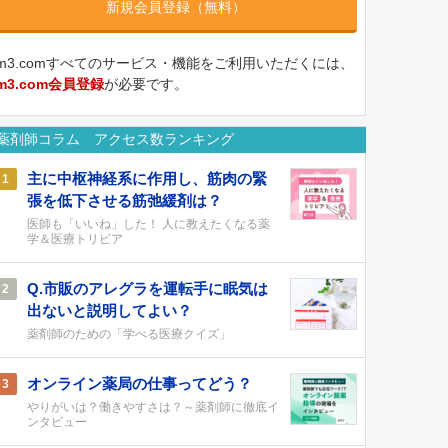
新規会員登録（無料）
m3.comすべてのサービス・機能をご利用いただくには、
m3.com会員登録
が必要です。
薬剤師コラム アクセス数ランキング
主に中枢神経系に作用し、筋肉の緊
1
張を低下させる筋弛緩剤は？
医師も「いいね」した！ 人に教えたくなる薬
学＆医療トリビア
Q.市販のアレグラを運転手に眠気は
2
出ないと説明してよい？
薬剤師のための「学べる医療クイズ」
オンライン薬局の仕事ってどう？
3
やりがいは？働きやすさは？～薬剤師に徹底イ
ンタビュー