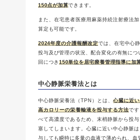
150点が加算
できます。
また、在宅患者医療用麻薬持続注射療法加
算定も可能です。
2024年度の介護報酬改定
では、在宅中心
投与及び管理の状況、配合変化の有無につ
回につき
150単位を居宅療養管理指導に加
中心静脈栄養法とは
中心静脈栄養法（TPN）とは、
心臓に近い
高カロリーの栄養輸液を投与する方法
です
べて高濃度であるため、末梢静脈から投与
塞してしまいます。心臓に近い中心静脈は
与しても瞬時に多量の血液で薄められ、血