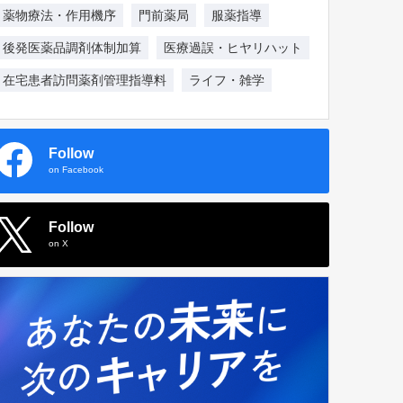
薬物療法・作用機序
門前薬局
服薬指導
後発医薬品調剤体制加算
医療過誤・ヒヤリハット
在宅患者訪問薬剤管理指導料
ライフ・雑学
Follow
on Facebook
Follow
on X