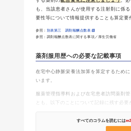
する薬剤の
配合変化に注意しましょう
。必
も、当該患者さんが使用する注射剤に係る
要性等について情報提供することも算定要
参照：
別表第三 調剤報酬点数表
参照：調剤報酬点数表に関する事項／厚生労働省
薬剤服用歴への必要な記載事項
在宅中心静脈栄養法加算を算定するために
います。
服薬管理指導料および在宅患者訪問薬剤管
とも、以下のことについて記録に残す必要
すべてのコラムを読むには
m