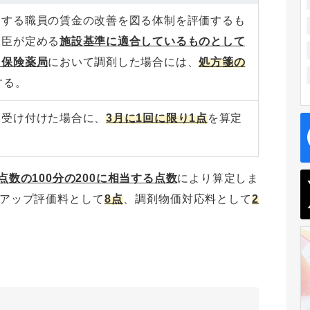
務する職員の賃金の改善を図る体制を評価するも
大臣が定める
施設基準に適合しているものとして
た保険薬局
において調剤した場合には、
処方箋の
する。
を受け付けた場合に、
3月に1回に限り1点
を算定
数の100分の200に相当する点数
により算定しま
スアップ評価料として
8点
、調剤物価対応料として
2