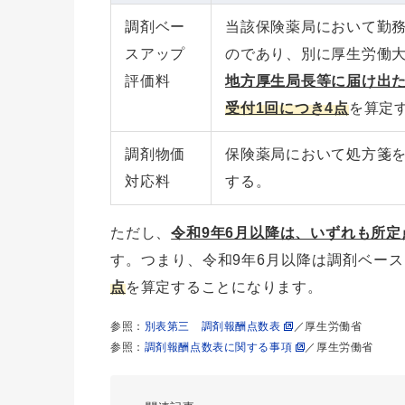
調剤ベー
当該保険薬局において勤
スアップ
のであり、別に厚生労働
評価料
地方厚生局長等に届け出
受付1回につき4点
を算定
調剤物価
保険薬局において処方箋
対応料
する。
ただし、
令和9年6月以降は、いずれも所定点
す。つまり、令和9年6月以降は調剤ベー
点
を算定することになります。
参照：
別表第三 調剤報酬点数表
／厚生労働省
参照：
調剤報酬点数表に関する事項
／厚生労働省