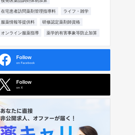
後発医薬品調剤体制加算
在宅患者訪問薬剤管理指導料
ライフ・雑学
服薬情報等提供料
研修認定薬剤師資格
オンライン服薬指導
薬学的有害事象等防止加算
Follow
on Facebook
Follow
on X