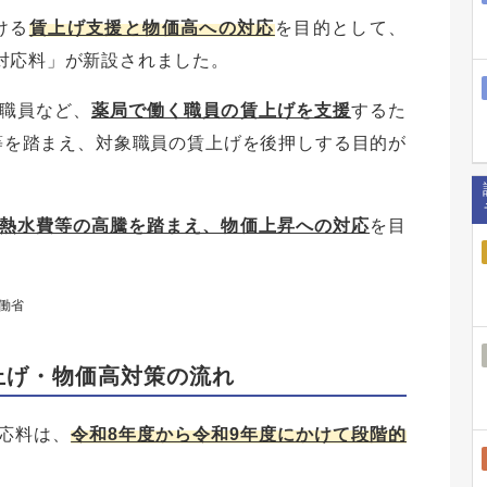
ける
賃上げ支援と物価高への対応
を目的として、
対応料」が新設されました。
職員など、
薬局で働く職員の賃上げを支援
するた
等を踏まえ、対象職員の賃上げを後押しする目的が
熱水費等の高騰を踏まえ、物価上昇への対応
を目
働省
賃上げ・物価高対策の流れ
応料は、
令和8年度から令和9年度にかけて段階的