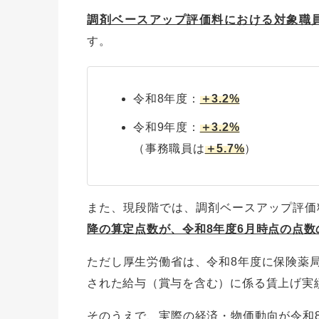
調剤ベースアップ評価料における対象職
す。
令和8年度：
＋3.2%
令和9年度：
＋3.2%
（事務職員は
＋5.7%
）
また、現段階では、調剤ベースアップ評価
降の算定点数が、令和8年度6月時点の点数
ただし厚生労働省は、令和8年度に保険薬
された給与（賞与を含む）に係る賃上げ実
そのうえで、実際の経済・物価動向が令和