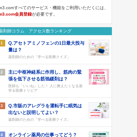
m3.comすべてのサービス・機能をご利用いただくには、
m3.com会員登録
が必要です。
薬剤師コラム アクセス数ランキング
Q.アセトアミノフェンの1日最大投与
1
量は？
薬剤師のための「学べる医療クイズ」
主に中枢神経系に作用し、筋肉の緊
2
張を低下させる筋弛緩剤は？
医師も「いいね」した！ 人に教えたくなる薬
学＆医療トリビア
Q.市販のアレグラを運転手に眠気は
3
出ないと説明してよい？
薬剤師のための「学べる医療クイズ」
オンライン薬局の仕事ってどう？
4