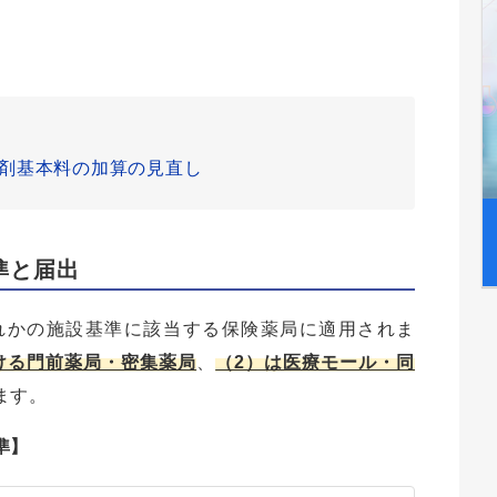
剤基本料の加算の見直し
準と届出
れかの施設基準に該当する保険薬局に適用されま
ける門前薬局・密集薬局
、
（2）は医療モール・同
ます。
準】