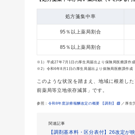
処方箋集中率
95％以上薬局割合
85％以上薬局割合
※1）平成27年7月1日の厚生局届出より保険局医療課作成（n
※2）令和6年8月1日の厚生局届出より保険局医療課作成（n=
このような状況を踏まえ、地域に根差した
前薬局等立地依存減算」です。
参照：
令和8年度診療報酬改定の概要 【調剤】
／厚生
関連記事
【調剤基本料・区分表付】26改定が