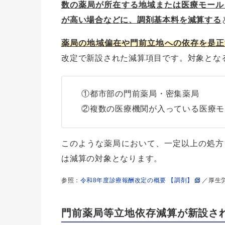
数の薬局が所在する地域または医療モール
が高い場合などに、調剤基本料を減算する
薬局の地域偏在や門前立地への依存を是正
改定で新設された減算項目です。対象とな
①都市部の門前薬局・密集薬局
②複数の医療機関が入っている医療モ
このような薬局において、一定以上の処方
は減算の対象となります。
参照：
令和8年度診療報酬改定の概要 【調剤】
／厚生
門前薬局等立地依存減算が新設さ