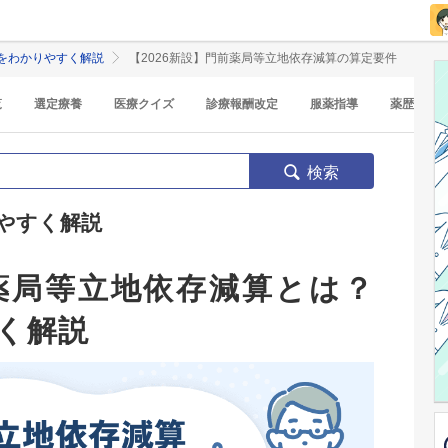
をわかりやすく解説
【2026新設】門前薬局等立地依存減算の算定要件
覧
選定療養
医療クイズ
診療報酬改定
服薬指導
薬歴
検索
やすく解説
前薬局等立地依存減算とは？
く解説