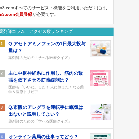
m3.comすべてのサービス・機能をご利用いただくには、
m3.com会員登録
が必要です。
薬剤師コラム アクセス数ランキング
Q.アセトアミノフェンの1日最大投与
1
量は？
薬剤師のための「学べる医療クイズ」
主に中枢神経系に作用し、筋肉の緊
2
張を低下させる筋弛緩剤は？
医師も「いいね」した！ 人に教えたくなる薬
学＆医療トリビア
Q.市販のアレグラを運転手に眠気は
3
出ないと説明してよい？
薬剤師のための「学べる医療クイズ」
オンライン薬局の仕事ってどう？
4