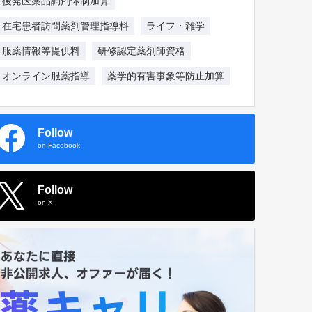
後発医薬品調剤体制加算
在宅患者訪問薬剤管理指導料
ライフ・雑学
服薬情報等提供料
研修認定薬剤師資格
オンライン服薬指導
薬学的有害事象等防止加算
Follow
on Facebook
Follow
on X