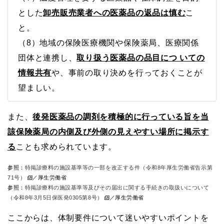
とした
卸売販売業者への医薬品の返品は慎む
こ
と。
（8）地域の保険医療機関や保険薬局、医療関係
団体と連携し、
取り扱う医薬品の品目につ いての
情報共有
や、事前の取り決めを行っておくことが
望ましい。
また、
後発医薬品の調剤を積極的に行っている旨を当
該保険薬局の内側及び外側の見えやすい場所に掲示す
る
ことも求められています。
参照：
特掲診療料の施設基準等の一部を改正する件（令和8年厚生労働省告示第
71号）
／厚生労働省
参照：
特掲診療料の施設基準等及びその届出に関する手続きの取扱いについて
（令和8年3月5日保医発0305第8号）
／厚生労働省
ここからは、体制要件について迷いやすいポイントを