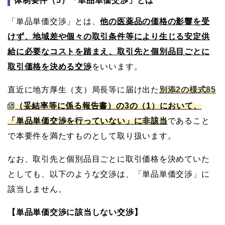
体制要件（5）「単品単価交渉」とは
「単品単価交渉」とは、
他の医薬品の価格の影響を受
けず、地域差や個々の取引条件等により生じる安定供
給に必要なコストを踏まえ、取引先と個別品目ごとに
取引価格を決める交渉
をいいます。
直近に地方厚生（支）局長等に届け出た
別添2の様式85
（妥結率等に係る報告書）の3の（1）において、
「単品単価交渉を行っていない」に非該当
であること
で本要件を満たすものとして取り扱います。
なお、取引先と個別品目ごとに取引価格を決めていた
としても、以下のような交渉は、「単品単価交渉」に
該当しません。
【単品単価交渉に該当しない交渉】