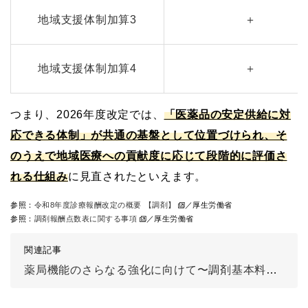
地域支援体制加算3
＋
地域支援体制加算4
＋
つまり、2026年度改定では、
「医薬品の安定供給に対
応できる体制」が共通の基盤として位置づけられ、そ
のうえで地域医療への貢献度に応じて段階的に評価さ
れる仕組み
に見直されたといえます。
参照：
令和8年度診療報酬改定の概要 【調剤】
／厚生労働省
参照：
調剤報酬点数表に関する事項
／厚生労働省
関連記事
薬局機能のさらなる強化に向けて〜調剤基本料の加算の見直し