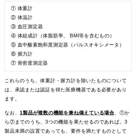
① 体重計
② 体温計
③ 血圧測定器
④ 体組成計（体脂肪率、 BMI等を含むもの）
⑤ 血中酸素飽和度測定器（パルスオキシメータ）
⑥ 握力計
⑦ 骨密度測定器
これらのうち、体重計・握力計を除いたものについて
は、承認または認証を得た医療機器である必要があり
ます。
なお、
1製品が複数の機能を兼ね備えている場合
、①か
ら⑦までのうち、3つの機能を果たせるのであれば、3
製品未満の設置であっても、要件を満たすものとして