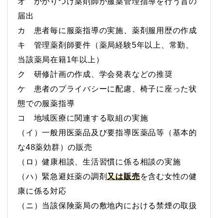
オ かかりつけ薬剤師が服薬管理指導を行う旨の
届出
カ 患者毎に服薬指導の実施、薬剤服用歴の作成
キ 管理薬剤師要件（薬局経験5年以上、常勤、
当該薬局在籍1年以上）
ク 研修計画の作成、学会発表などの推奨
ケ 患者のプライバシーに配慮、椅子に座った状
態での服薬指導
コ 地域医療に関連する取組の実施
（イ）一般用医薬品及び要指導医薬品等（基本的
な48薬効群）の販売
（ロ）健康相談、生活習慣に係る相談の実施
（ハ）緊急避妊薬の調剤
又は販売
を含む女性の健
康に係る対応
（ニ）当該保険薬局の敷地内における禁煙の取扱