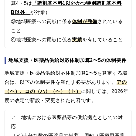
算4・5は
「調剤基本料1以外かつ特別調剤基本料
B以外」
が対象）
③地域医療への貢献に係る
体制が整備
されている
こと
④地域医療への貢献に係る
実績
を有していること
地域支援・医薬品供給対応体制加算2〜5の体制要件
地域支援・医薬品供給対応体制加算2〜5を算定する場
合は、以下の体制要件を満たす必要があります。
アの
（ヘ）、コの（ハ）（ヘ）（ト）
に関しては、2026年
度の改定で新設・変更された内容です。
ア 地域における医薬品等の供給拠点としての対
応
（イ)十分な数の医薬品の備蓄、周知（医療用医薬