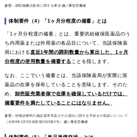
参照：
調剤報酬点数表に関する事項
／厚生労働省
体制要件（4）「1ヶ月分程度の備蓄」とは
「1ヶ月分程度の備蓄」とは、重要供給確保医薬品のう
ち内用薬または外用薬の各品目について、当該保険薬
局における
直近1年間の調剤数量から算出した、1ヶ月
分程度の使用数量を備蓄する
ことを指します。
なお、ここでいう備蓄とは、当該保険薬局が実際に医
薬品の在庫を保有していることを意味します。そのた
め、
卸売販売業者側で在庫を確保しているだけでは、
備蓄要件を満たしていることにはなりません。
参照：
特掲診療料の施設基準等及びその届出に関する手続きの取扱いについて
（令和8年3月5日保医発0305第8号）
／厚生労働省