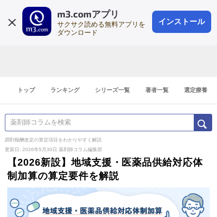
m3.comアプリ
登録1分
会員登録
無料
ログイン
インストール
サクサク読める無料アプリを
ダウンロード
トップ
ランキング
シリーズ一覧
著者一覧
選定療養
調剤報酬改定の算定項目をわかりやすく解説
更新日: 2026年5月30日
薬剤師コラム編集部
【2026新設】地域支援・医薬品供給対応体
制加算の算定要件を解説