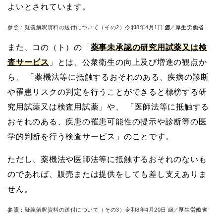
よいとされています。
参照：
疑義解釈資料の送付について（その2）令和8年4月1日
／厚生労働省
また、コの（ト）の「
薬事未承認の研究用試薬又は検
査サービス
」とは、公衆衛生の向上及び増進の観点か
ら、 「薬機法等に抵触するおそれのある、疾病の診断
や罹患リスクの判定を行うことができると標榜する研
究用試薬又は検査用試薬」や、 「医師法等に抵触する
おそれのある、疾患の罹患可能性の提示や診断等の医
学的判断を行う検査サービス」のことです。
ただし、薬機法や医師法等に抵触するおそれのないも
のであれば、販売または提供をしても差し支えありま
せん。
参照：
疑義解釈資料の送付について（その3）令和8年4月20日
／厚生労働省