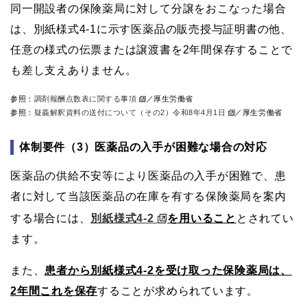
同一開設者の保険薬局に対して分譲をおこなった場合
は、別紙様式4-1に示す医薬品の販売授与証明書の他、
任意の様式の伝票または譲渡書を2年間保存することで
も差し支えありません。
参照：
調剤報酬点数表に関する事項
／厚生労働省
参照：
疑義解釈資料の送付について（その2）令和8年4月1日
／厚生労働省
体制要件（3）医薬品の入手が困難な場合の対応
医薬品の供給不安等により医薬品の入手が困難で、患
者に対して当該医薬品の在庫を有する保険薬局を案内
する場合には、
別紙様式4-2
を用いること
とされてい
ます。
また、
患者から別紙様式4-2を受け取った保険薬局は、
2年間これを保存
することが求められています。