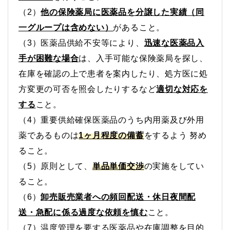
（2）
他の保険薬局に医薬品を分譲した実績（同
一グループは含めない）
があること。
（3）医薬品供給不安等により、
迅速な医薬品入
手が困難な場合
は、入手可能な保険薬局を探し、
在庫を確認の上で患者を案内したり、処方医に処
方変更の可否を照会したりするなど
適切な対応を
する
こと。
（4）重要供給確保医薬品のうち内用薬及び外用
薬であるものは
1ヶ月程度の備蓄
をするよう 努め
ること。
（5）原則として、
単品単価交渉
の実施をしてい
ること。
（6）
卸売販売業者への頻回配送・休日夜間配
送・急配に係る過度な依頼を慎む
こと。
（7）温度管理を要する医薬品や在庫調整を目的