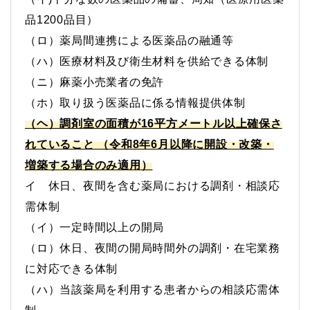
品1200品目）
（ロ）薬局間連携による医薬品の融通等
（ハ）医療材料及び衛生材料を供給できる体制
（ニ）麻薬小売業者の免許
（ホ）取り扱う医薬品に係る情報提供体制
（ヘ）調剤室の面積が16平方メートル以上確保さ
れていること （令和8年6月以降に開設・改築・
増築する場合のみ適用）
イ 休日、夜間を含む薬局における調剤・相談応
需体制
（イ）一定時間以上の開局
（ロ）休日、夜間の開局時間外の調剤・在宅業務
に対応できる体制
（ハ）当該薬局を利用する患者からの相談応需体