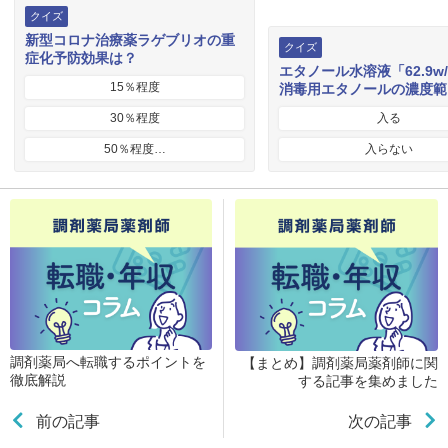
クイズ
新型コロナ治療薬ラゲブリオの重
クイズ
症化予防効果は？
エタノール水溶液「62.9w
15％程度
消毒用エタノールの濃度範
30％程度
入る
50％程度…
入らない
調剤薬局へ転職するポイントを
【まとめ】調剤薬局薬剤師に関
徹底解説
する記事を集めました
前の記事
次の記事