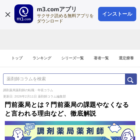
m3.comアプリ
登録1分
会員登録
無料
ログイン
インストール
サクサク読める無料アプリを
ダウンロード
トップ
ランキング
シリーズ一覧
著者一覧
選定療養
調剤薬局薬剤師の転職・年収コラム
更新日: 2026年2月11日
薬剤師コラム編集部
門前薬局とは？門前薬局の課題やなくなる
と言われる理由など、徹底解説