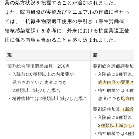
薬の処方状況を把握することが追加されました。
また、院内研修の実施及びマニュアルの作成に当たっ
ては、「抗微生物薬適正使用の手引き（厚生労働省・
結核感染症課）を参考に、外来における抗菌薬適正使
用に係る内容も含めることも盛り込まれました。
現
新
薬剤総合評価調整加算 250点
薬剤総合評価調整加
・入院前に6種類以上の内服薬が
・入院前に6種類以上
処方されていた患者につき
処方内容が変更さ
2種類以上減少した場合
・精神病棟では４種類
・精神病棟では2種類以上減少した場合
患者につき
処方内
薬剤調整加算
（新設）
・入院前に6種類以上
2種類以上減少した
・精神病棟では4種類