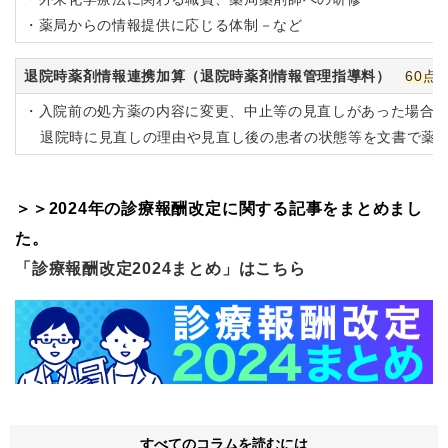
・薬局からの情報提供に応じる体制－など
退院時薬剤情報連携加算（退院時薬剤情報管理指導料）
60点
・入院前の処方薬の内容に変更、中止等の見直しがあった場合
退院時に見直しの理由や見直し後の患者の状態等を文書で薬
＞＞2024年の診療報酬改定に関する記事をまとめまし
た。
「診療報酬改定2024まとめ」はこちら
すべてのコラムを読むには