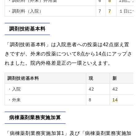
・調剤料（外来）外用薬
6
8
1回につ
・調剤料（入院）
7
7
１日につ
調剤技術基本料
「調剤技術基本料」は入院患者への投薬は42点据え置
きですが、外来の投薬について8点から14点にアップさ
れました。院内外格差是正の一環といえます。
調剤技術基本料
現
新
・入院
42
42
・外来
8
14
病棟薬剤業務実施加算
「病棟薬剤業務実施加算1」及び「病棟薬剤業務実施加