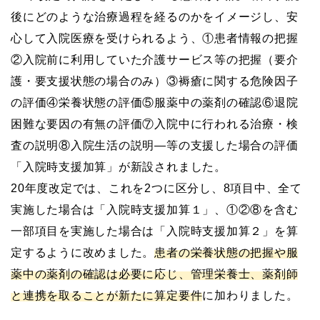
後にどのような治療過程を経るのかをイメージし、安
心して入院医療を受けられるよう、①患者情報の把握
②入院前に利用していた介護サービス等の把握（要介
護・要支援状態の場合のみ）③褥瘡に関する危険因子
の評価④栄養状態の評価⑤服薬中の薬剤の確認⑥退院
困難な要因の有無の評価⑦入院中に行われる治療・検
査の説明⑧入院生活の説明―等の支援した場合の評価
「入院時支援加算」が新設されました。
20年度改定では、これを2つに区分し、8項目中、全て
実施した場合は「入院時支援加算１」、①②⑧を含む
一部項目を実施した場合は「入院時支援加算２」を算
定するように改めました。
患者の栄養状態の把握や服
薬中の薬剤の確認は必要に応じ、管理栄養士、薬剤師
と連携を取ることが新たに算定要件
に加わりました。