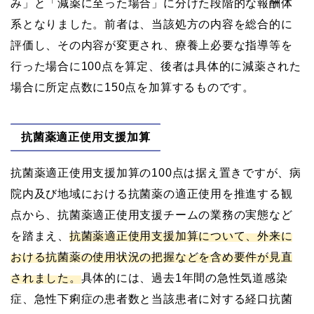
み」と「減薬に至った場合」に分けた段階的な報酬体
系となりました。前者は、当該処方の内容を総合的に
評価し、その内容が変更され、療養上必要な指導等を
行った場合に100点を算定、後者は具体的に減薬された
場合に所定点数に150点を加算するものです。
抗菌薬適正使用支援加算
抗菌薬適正使用支援加算の100点は据え置きですが、病
院内及び地域における抗菌薬の適正使用を推進する観
点から、抗菌薬適正使用支援チームの業務の実態など
を踏まえ、
抗菌薬適正使用支援加算について、外来に
おける抗菌薬の使用状況の把握などを含め要件が見直
されました。
具体的には、過去1年間の急性気道感染
症、急性下痢症の患者数と当該患者に対する経口抗菌