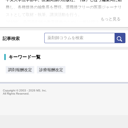
務し、各種媒体の編集長を歴任。退職後フリーの医薬ジャーナリ
ストとして取材・執筆、講演活動を行う。
もっと見る
2010年、薬局薬剤師の教育研修のために一般社団法人「次世代
薬局研究会2025」を立ち上げ、代表を務める。
主な著書は『2025年の薬局・薬剤師 未来を拓く20の提言』
記事検索
『かかりつけ薬局50選』『残る薬剤師 消える薬剤師』など多
数。
キーワード一覧
調剤報酬改定
診療報酬改定
Copyright © 2003 - 2026 M3, Inc.
All Rights Reserved.