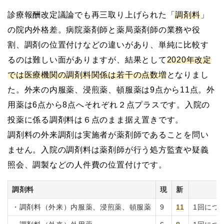
診療報酬改定議論でも再三取り上げられた「
調剤料
」
の院内外格差。病院薬剤師と薬局薬剤師の業務や役
割、調剤の位置付けなどの違いがあり、単純に比較す
るのは難しい面がありますが、結果として
2020年改定
では医療機関の調剤料関係は若干の点数増
となりまし
た。外来の内服薬、浸煎薬、頓服薬は9点から11点。外
用薬は6点から8点へそれぞれ２点プラスです。入院の
投薬に係る調剤料は６点のまま据え置きです。
調剤料の外来調剤は実施者が薬剤師であることを問い
ません。入院の調剤料は薬剤師が行う処方監査や疑義
照会、調製などの人件費の位置付けです。
調剤料
現
新
・調剤料（外来）内服薬、浸煎薬、頓服薬
9
11
1回につ