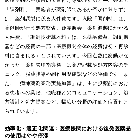
病棟活動の各項目の位置付けを整理すると―。外来の
「調剤料」（実施者が薬剤師であるか否かに関らず）
は、薬剤調製に係る人件費です。入院「調剤料」は、
薬剤師が行う処方監査、疑義照会、薬剤調製にかかる
人件費。「調剤技術基本料」は、医薬品備蓄、調剤機
器などの経費の一部（医療機関全体の経費は初・再診
料に含まれる）とされています。今回点数に変動がな
かった「薬剤管理指導料」は薬歴記載や処方内容のチ
ェック、服薬指導や副作用歴確認などの評価です。ま
た、「病棟薬剤業務実施加算」は、主に投薬前におけ
る患者への業務、他職種とのコミュニケーション、処
方設計と処方提案など、幅広い分野の評価と位置付け
られています。
効率化・適正化関連：医療機関における後発医薬品
の使用はやや停滞