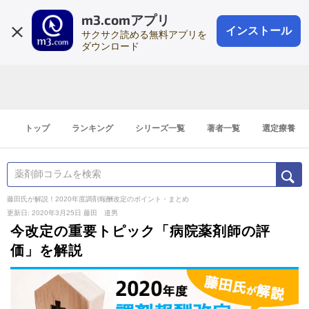
m3.comアプリ
登録1分
会員登録
無料
ログイン
インストール
サクサク読める無料アプリを
ダウンロード
トップ
ランキング
シリーズ一覧
著者一覧
選定療養
藤田氏が解説！2020年度調剤報酬改定のポイント・まとめ
更新日: 2020年3月25日
藤田 道男
今改定の重要トピック「病院薬剤師の評
価」を解説