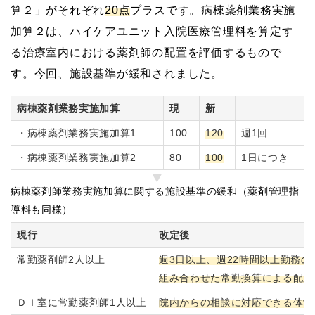
算２」がそれぞれ
20点
プラスです。病棟薬剤業務実施
加算２は、ハイケアユニット入院医療管理料を算定す
る治療室内における薬剤師の配置を評価するもので
す。今回、施設基準が緩和されました。
病棟薬剤業務実施加算
現
新
・病棟薬剤業務実施加算1
100
120
週1回
・病棟薬剤業務実施加算2
80
100
1日につき
病棟薬剤師業務実施加算に関する施設基準の緩和（薬剤管理指
導料も同様）
現行
改定後
常勤薬剤師2人以上
週3日以上、週22時間以上勤務
組み合わせた常勤換算による配置
ＤＩ室に常勤薬剤師1人以上
院内からの相談に対応できる体制