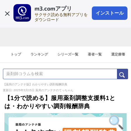
m3.comアプリ
登録1分
会員登録
無料
ログイン
インストール
サクサク読める無料アプリを
ダウンロード
トップ
ランキング
シリーズ一覧
著者一覧
選定療養
【薬局のアンテナ版】わかりやすい調剤報酬辞典
更新日: 2025年3月15日
薬局のアンテナのてっちゃん
【1分で読める】服用薬剤調整支援料1と
は・わかりやすい調剤報酬辞典