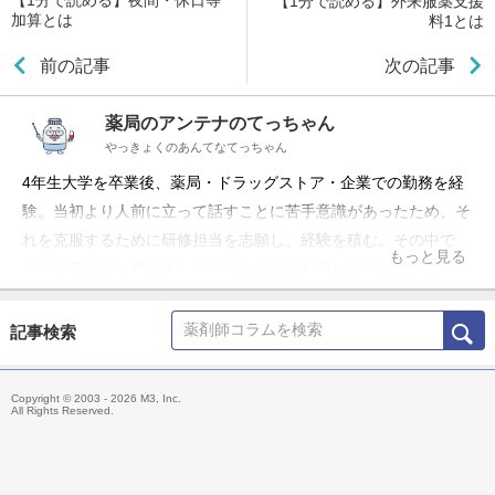
【1分で読める】夜間・休日等
【1分で読める】外来服薬支援
加算とは
料1とは
前の記事
次の記事
薬局のアンテナのてっちゃん
やっきょくのあんてなてっちゃん
4年生大学を卒業後、薬局・ドラッグストア・企業での勤務を経
験。当初より人前に立って話すことに苦手意識があったため、そ
れを克服するために研修担当を志願し、経験を積む。その中で
もっと見る
「人に伝える・教える」ことにやりがいを感じるようになる。
現在はフリーランスとして、薬局向けに各種研修や経営アドバイ
ス、資料提供などを行っている。 「薬局のアンテナ」の名称で
記事検索
YouTubeチャンネルとLINE公式アカウントを運営中。薬局に関
わる全ての方に役立つ情報発信を行っている。
Copyright © 2003 - 2026 M3, Inc.
All Rights Reserved.