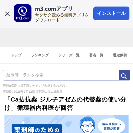
m3.comアプリ
登録1分
会員登録
無料
ログイン
インストール
サクサク読める無料アプリを
ダウンロード
トップ
ランキング
シリーズ一覧
著者一覧
選定療養
医師が回答！薬剤師のための「臨床お悩み相談」
更新日: 2025年6月12日
薬剤師コラム編集部
「Ca拮抗薬 ジルチアゼムの代替薬の使い分
け」循環器内科医が回答