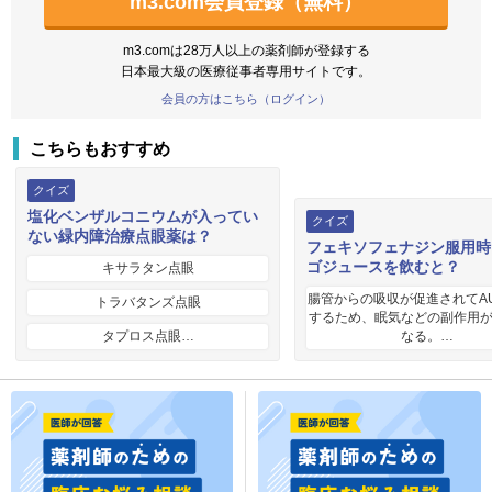
m3.com会員登録（無料）
m3.comは28万人以上の薬剤師が登録する
日本最大級の医療従事者専用サイトです。
会員の方はこちら（ログイン）
こちらもおすすめ
クイズ
塩化ベンザルコニウムが入ってい
クイズ
ない緑内障治療点眼薬は？
フェキソフェナジン服用時
ゴジュースを飲むと？
キサラタン点眼
腸管からの吸収が促進されてA
トラバタンズ点眼
するため、眠気などの副作用
タプロス点眼…
なる。…