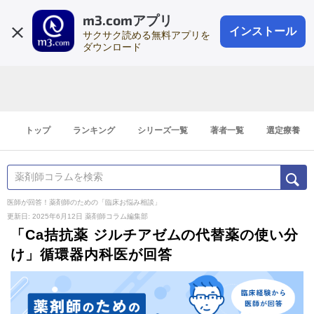
m3.comアプリ
登録1分
会員登録
無料
ログイン
インストール
サクサク読める無料アプリを
ダウンロード
トップ
ランキング
シリーズ一覧
著者一覧
選定療養
医師が回答！薬剤師のための「臨床お悩み相談」
更新日: 2025年6月12日
薬剤師コラム編集部
「Ca拮抗薬 ジルチアゼムの代替薬の使い分
け」循環器内科医が回答