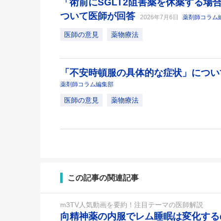
「術前にSGLT2阻害薬を休薬する場
ついて医師が回答
2026年7月6日
薬剤師コラム
医師の意見
薬物療法
「不安時頓服の具体的な症状」につ
薬剤師コラム編集部
医師の意見
薬物療法
この記事の関連記事
m3TV人気動画を要約！注目テーマの医師解説
向精神薬の内服でレム睡眠は変化す