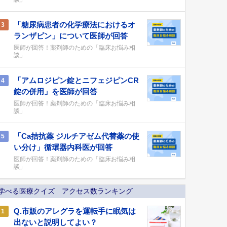
「糖尿病患者の化学療法におけるオ
3
ランザピン」について医師が回答
医師が回答！薬剤師のための「臨床お悩み相
談」
「アムロジピン錠とニフェジピンCR
4
錠の併用」を医師が回答
医師が回答！薬剤師のための「臨床お悩み相
談」
「Ca拮抗薬 ジルチアゼム代替薬の使
5
い分け」循環器内科医が回答
医師が回答！薬剤師のための「臨床お悩み相
談」
学べる医療クイズ アクセス数ランキング
Q.市販のアレグラを運転手に眠気は
1
出ないと説明してよい？