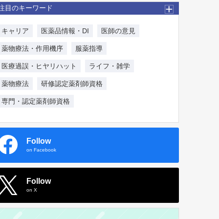
注目のキーワード
キャリア
医薬品情報・DI
医師の意見
薬物療法・作用機序
服薬指導
医療過誤・ヒヤリハット
ライフ・雑学
薬物療法
研修認定薬剤師資格
専門・認定薬剤師資格
Follow
on Facebook
Follow
on X