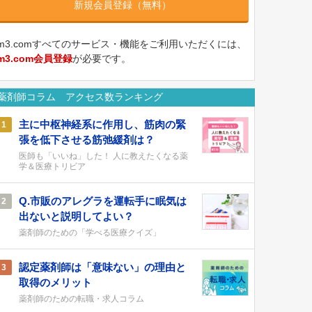
新規会員登録（無料）
m3.comすべてのサービス・機能をご利用いただくには、
m3.com会員登録
が必要です。
薬剤師コラム アクセス数ランキング
主に中枢神経系に作用し、筋肉の緊
1
張を低下させる筋弛緩剤は？
医師も「いいね」した！ 人に教えたくなる薬
学＆医療トリビア
Q.市販のアレグラを運転手に眠気は
2
出ないと説明してよい？
薬剤師のための「学べる医療クイズ」
認定薬剤師は「意味ない」の理由と
3
取得のメリット
薬剤師のための転職・求人コラム