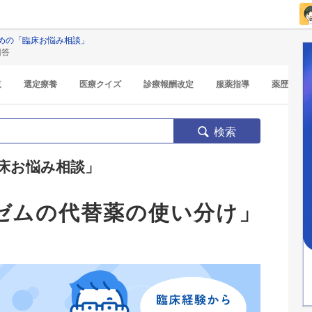
めの「臨床お悩み相談」
回答
覧
選定療養
医療クイズ
診療報酬改定
服薬指導
薬歴
検索
床お悩み相談」
アゼムの代替薬の使い分け」