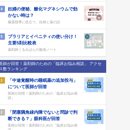
妊婦の便秘、酸化マグネシウムで効
4
かない時は？
服薬指導に役立つ、妊婦と薬の話
プラリアとイベニティの使い分け！
5
主要5剤比較表
薬剤師くるみぱんの勉強ノート
医師が回答！薬剤師のための「臨床お悩み相談」 アクセ
ス数ランキング
「中途覚醒時の睡眠薬の追加投与」
1
について医師が回答
医師が回答！薬剤師のための「臨床お悩み相
談」
「閉塞隅角緑内障でないと問診で判
2
断できる？」眼科医が回答
医師が回答！薬剤師のための「臨床お悩み相
談」