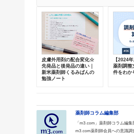
皮膚外用剤の配合変化☆
【2024
先発品と後発品の違い｜
薬剤調整
新米薬剤師くるみぱんの
件をわか
勉強ノート
薬剤師コラム編集部
「m3.com」薬剤師コラム編
m3.com薬剤師会員への意