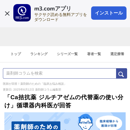
m3.comアプリ
登録1分
会員登録
無料
ログイン
インストール
サクサク読める無料アプリを
ダウンロード
トップ
ランキング
シリーズ一覧
著者一覧
選定療養
医師が回答！薬剤師のための「臨床お悩み相談」
更新日: 2025年6月12日
薬剤師コラム編集部
「Ca拮抗薬 ジルチアゼムの代替薬の使い分
け」循環器内科医が回答