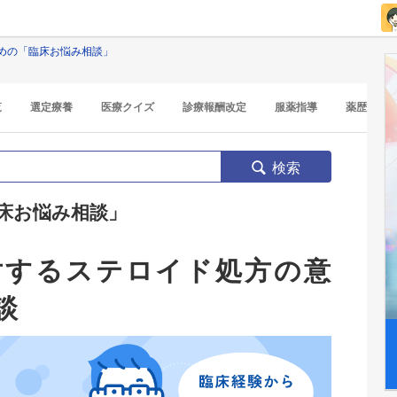
めの「臨床お悩み相談」
覧
選定療養
医療クイズ
診療報酬改定
服薬指導
薬歴
検索
床お悩み相談」
対するステロイド処方の意
談