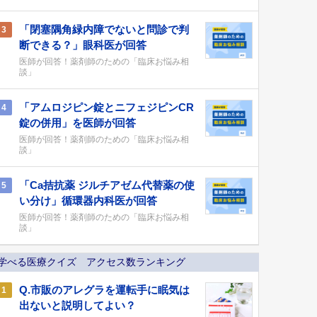
「閉塞隅角緑内障でないと問診で判
3
断できる？」眼科医が回答
医師が回答！薬剤師のための「臨床お悩み相
談」
「アムロジピン錠とニフェジピンCR
4
錠の併用」を医師が回答
医師が回答！薬剤師のための「臨床お悩み相
談」
「Ca拮抗薬 ジルチアゼム代替薬の使
5
い分け」循環器内科医が回答
医師が回答！薬剤師のための「臨床お悩み相
談」
学べる医療クイズ アクセス数ランキング
Q.市販のアレグラを運転手に眠気は
1
出ないと説明してよい？