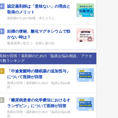
認定薬剤師は「意味ない」の理由と
4
取得のメリット
薬剤師のための転職・求人コラム
妊婦の便秘、酸化マグネシウムで効
5
かない時は？
服薬指導に役立つ、妊婦と薬の話
医師が回答！薬剤師のための「臨床お悩み相談」 アクセ
ス数ランキング
「中途覚醒時の睡眠薬の追加投与」
1
について医師が回答
医師が回答！薬剤師のための「臨床お悩み相
談」
「糖尿病患者の化学療法におけるオ
2
ランザピン」について医師が回答
医師が回答！薬剤師のための「臨床お悩み相
談」