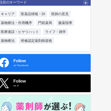
注目のキーワード
キャリア
医薬品情報・DI
医師の意見
薬物療法・作用機序
門前薬局
服薬指導
医療過誤・ヒヤリハット
ライフ・雑学
薬物療法
研修認定薬剤師資格
Follow
on Facebook
Follow
on X