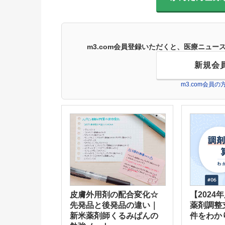
m3.com会員登録いただくと、医療ニュ
新規会
m3.com会員
皮膚外用剤の配合変化☆
【2024
先発品と後発品の違い｜
薬剤調整
新米薬剤師くるみぱんの
件をわか