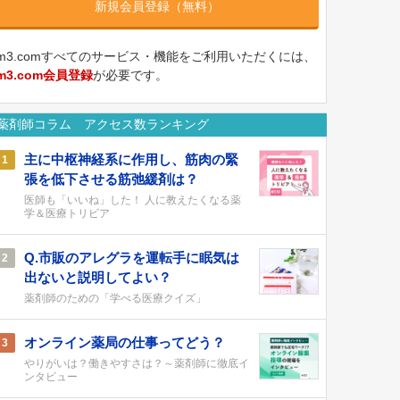
新規会員登録（無料）
m3.comすべてのサービス・機能をご利用いただくには、
m3.com会員登録
が必要です。
薬剤師コラム アクセス数ランキング
主に中枢神経系に作用し、筋肉の緊
1
張を低下させる筋弛緩剤は？
医師も「いいね」した！ 人に教えたくなる薬
学＆医療トリビア
Q.市販のアレグラを運転手に眠気は
2
出ないと説明してよい？
薬剤師のための「学べる医療クイズ」
オンライン薬局の仕事ってどう？
3
やりがいは？働きやすさは？～薬剤師に徹底イ
ンタビュー