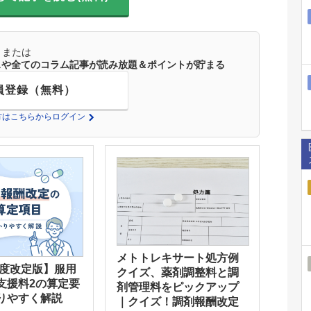
または
ースや全てのコラム記事が読み放題＆ポイントが貯まる
員登録（無料）
の方はこちらからログイン
メトトレキサート処方例
年度改定版】服用
クイズ、薬剤調整料と調
支援料2の算定要
剤管理料をピックアップ
りやすく解説
｜クイズ！調剤報酬改定