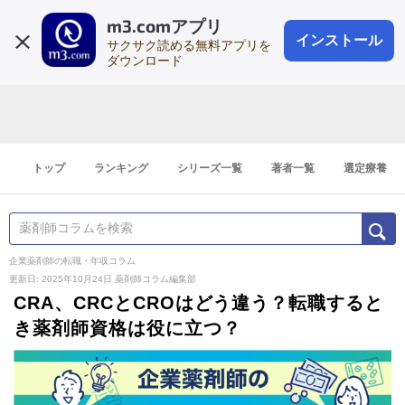
m3.comアプリ
登録1分
会員登録
無料
ログイン
インストール
サクサク読める無料アプリを
ダウンロード
トップ
ランキング
シリーズ一覧
著者一覧
選定療養
企業薬剤師の転職・年収コラム
更新日: 2025年10月24日
薬剤師コラム編集部
CRA、CRCとCROはどう違う？転職すると
き薬剤師資格は役に立つ？