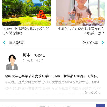
止血作用や腹部の痛みを和らげ
生薬としても使われる昔ながら
る身近な植物
のお菓子は？
前の記事
次の記事
河本 ちかこ
かわもと ちかこ
薬科大学を卒業後外資系企業にてMR、新製品企画部にて勤務。
その後、企業の経営を学ぶべく大学院でMBAを取得する。MBA
取得後は医薬品業界の市場分析などを執筆する傍ら薬膳アドバイ
もっと見る
ザー、食育インストラクターなどの資格を取得。健康な体は日々
の食事からをモットーに、現在は薬局薬剤師として勤務しながら