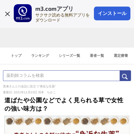
m3.comアプリ
登録1分
会員登録
無料
ログイン
インストール
サクサク読める無料アプリを
ダウンロード
トップ
ランキング
シリーズ一覧
著者一覧
選定療養
患者さんとの会話に役立つ“身近な生薬”
更新日: 2021年11月23日
河本 ちかこ
道ばたや公園などでよく見られる草で女性
の強い味方は？