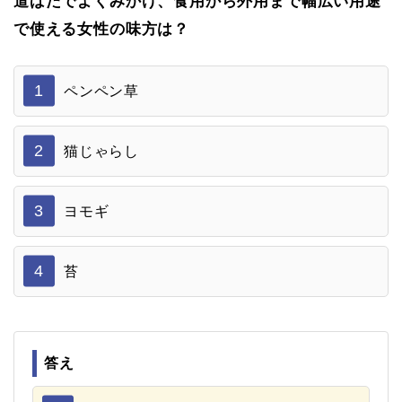
道ばたでよくみかけ、食用から外用まで幅広い用途
で使える女性の味方は？
1
ペンペン草
2
猫じゃらし
3
ヨモギ
4
苔
答え