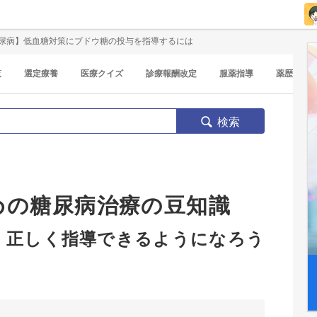
尿病】低血糖対策にブドウ糖の投与を指導するには
覧
選定療養
医療クイズ
診療報酬改定
服薬指導
薬歴
検索
めの糖尿病治療の豆知識
、正しく指導できるようになろう