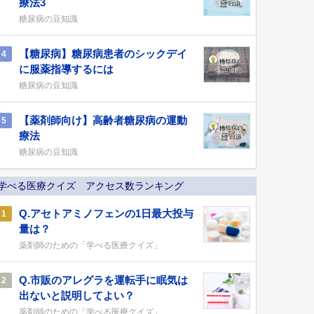
療法3
糖尿病の豆知識
【糖尿病】糖尿病患者のシックデイ
4
に服薬指導するには
糖尿病の豆知識
【薬剤師向け】高齢者糖尿病の運動
5
療法
糖尿病の豆知識
学べる医療クイズ アクセス数ランキング
Q.アセトアミノフェンの1日最大投与
1
量は？
薬剤師のための「学べる医療クイズ」
Q.市販のアレグラを運転手に眠気は
2
出ないと説明してよい？
薬剤師のための「学べる医療クイズ」