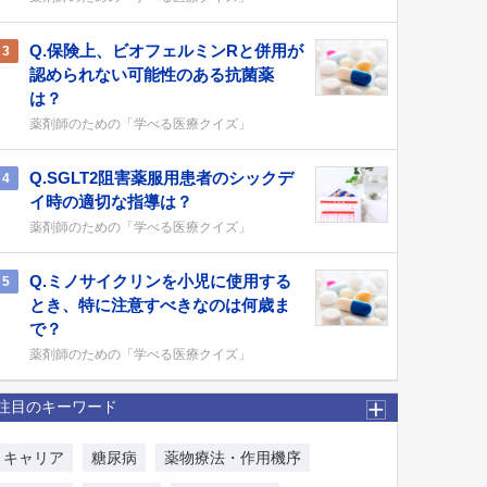
Q.保険上、ビオフェルミンRと併用が
3
認められない可能性のある抗菌薬
は？
薬剤師のための「学べる医療クイズ」
Q.SGLT2阻害薬服用患者のシックデ
4
イ時の適切な指導は？
薬剤師のための「学べる医療クイズ」
Q.ミノサイクリンを小児に使用する
5
とき、特に注意すべきなのは何歳ま
で？
薬剤師のための「学べる医療クイズ」
注目のキーワード
キャリア
糖尿病
薬物療法・作用機序