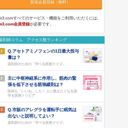
新規会員登録（無料）
m3.comすべてのサービス・機能をご利用いただくには、
m3.com会員登録
が必要です。
薬剤師コラム アクセス数ランキング
Q.アセトアミノフェンの1日最大投与
1
量は？
薬剤師のための「学べる医療クイズ」
主に中枢神経系に作用し、筋肉の緊
2
張を低下させる筋弛緩剤は？
医師も「いいね」した！ 人に教えたくなる薬
学＆医療トリビア
Q.市販のアレグラを運転手に眠気は
3
出ないと説明してよい？
薬剤師のための「学べる医療クイズ」