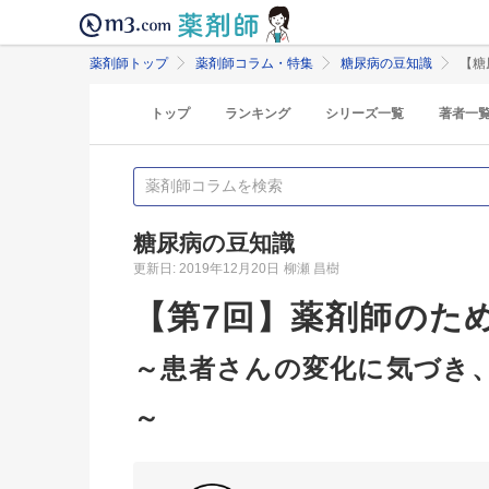
薬剤師トップ
薬剤師コラム・特集
糖尿病の豆知識
【糖
トップ
ランキング
シリーズ一覧
著者一
糖尿病の豆知識
更新日: 2019年12月20日
柳瀬 昌樹
【第7回】薬剤師のた
～患者さんの変化に気づき
～