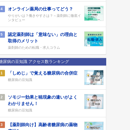
オンライン薬局の仕事ってどう？
4
やりがいは？働きやすさは？～薬剤師に徹底イ
ンタビュー
認定薬剤師は「意味ない」の理由と
5
取得のメリット
薬剤師のための転職・求人コラム
糖尿病の豆知識 アクセス数ランキング
「しめじ」で覚える糖尿病の合併症
1
糖尿病の豆知識
ソモジー効果と暁現象の違いがよく
2
わかりません！
糖尿病の豆知識
【薬剤師向け】高齢者糖尿病の薬物
3