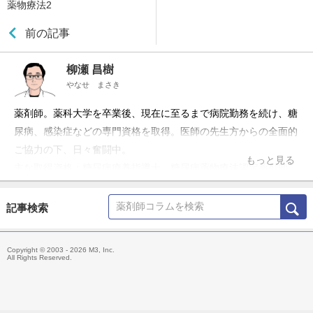
薬物療法2
前の記事
柳瀬 昌樹
やなせ まさき
薬剤師。薬科大学を卒業後、現在に至るまで病院勤務を続け、糖
尿病、感染症などの専門資格を取得。医師の先生方からの全面的
ご協力の下、日々奮闘中。
もっと見る
主な取得資格：糖尿病療養指導士、糖尿病薬物療法認定薬剤師、
抗菌化学療法認定薬剤師、日本病院薬剤師会病院薬学認定薬剤
師、実務実習認定薬剤師
記事検索
所属学会：日本糖尿病学会、日本くすりと糖尿病学会(認定薬剤
師認定委員兼務)、日本化学療法学会、日本病院薬剤師会
Copyright © 2003 - 2026 M3, Inc.
All Rights Reserved.