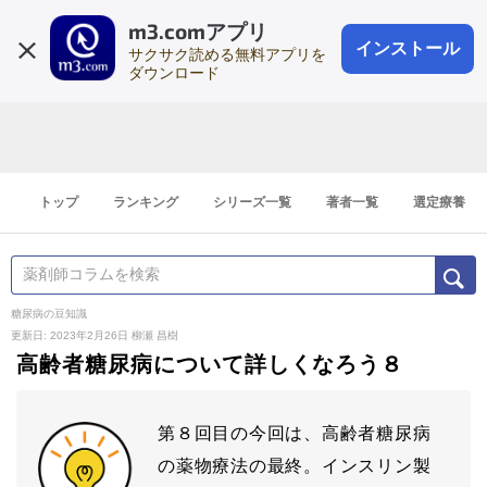
m3.comアプリ
登録1分
会員登録
無料
ログイン
インストール
サクサク読める無料アプリを
ダウンロード
トップ
ランキング
シリーズ一覧
著者一覧
選定療養
糖尿病の豆知識
更新日: 2023年2月26日
柳瀬 昌樹
高齢者糖尿病について詳しくなろう８
第８回目の今回は、高齢者糖尿病
の薬物療法の最終。インスリン製