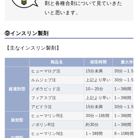
剤と各種合剤について見ていきた
いと思います。
⑨インスリン製剤
【主なインスリン製剤】
商品名
発現時間
最大作用
ヒューマログ注
15分未満
30分～1.5
ルムジェブ注
上記より早い
30分～1.5
超速効型
ノボラピッド注
10～20分
1～3時間
フィアスプ注
上記より早い
1～3時間
アピドラ注
15分未満
30分～1.5
ヒューマリンR注
30分～1時間
1～3時間
速効型
ノボリンR注
約30分
1～3時間
ヒューマリンN注
1～3時間
8～10時間
中間型