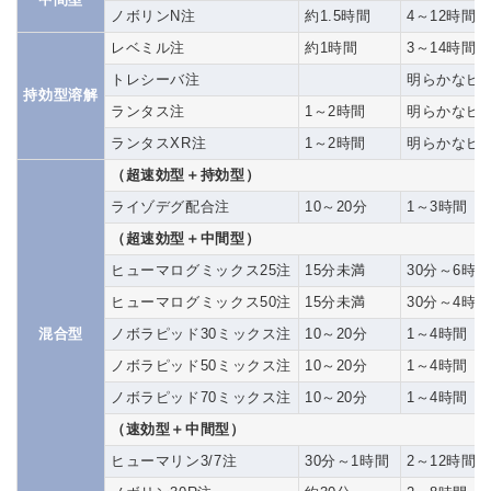
ノボリンN注
約1.5時間
4～12時間
レベミル注
約1時間
3～14時間
トレシーバ注
明らかなピ
持効型溶解
ランタス注
1～2時間
明らかなピ
ランタスXR注
1～2時間
明らかなピ
（超速効型＋持効型）
ライゾデグ配合注
10～20分
1～3時間
（超速効型＋中間型）
ヒューマログミックス25注
15分未満
30分～6時
ヒューマログミックス50注
15分未満
30分～4時
混合型
ノボラピッド30ミックス注
10～20分
1～4時間
ノボラピッド50ミックス注
10～20分
1～4時間
ノボラピッド70ミックス注
10～20分
1～4時間
（速効型＋中間型）
ヒューマリン3/7注
30分～1時間
2～12時間