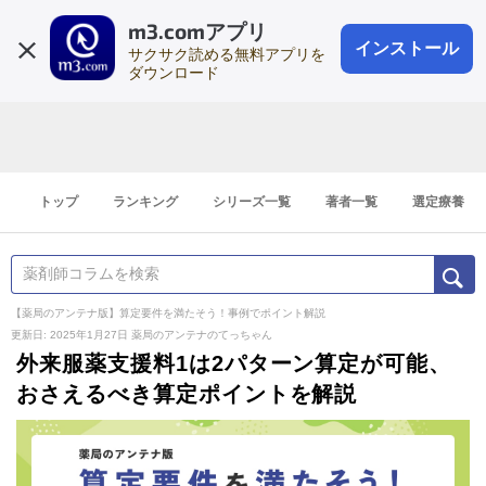
m3.comアプリ
登録1分
会員登録
無料
ログイン
インストール
サクサク読める無料アプリを
ダウンロード
トップ
ランキング
シリーズ一覧
著者一覧
選定療養
【薬局のアンテナ版】算定要件を満たそう！事例でポイント解説
更新日: 2025年1月27日
薬局のアンテナのてっちゃん
外来服薬支援料1は2パターン算定が可能、
おさえるべき算定ポイントを解説