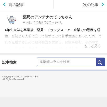
前の記事
次の記事
薬局のアンテナのてっちゃん
やっきょくのあんてなてっちゃん
4年生大学を卒業後、薬局・ドラッグストア・企業での勤務を経
験。当初より人前に立って話すことに苦手意識があったため、そ
れを克服するために研修担当を志願し、経験を積む。その中で
もっと見る
「人に伝える・教える」ことにやりがいを感じるようになる。
現在はフリーランスとして、薬局向けに各種研修や経営アドバイ
ス、資料提供などを行っている。 「薬局のアンテナ」の名称で
記事検索
YouTubeチャンネルとLINE公式アカウントを運営中。薬局に関
わる全ての方に役立つ情報発信を行っている。
Copyright © 2003 - 2026 M3, Inc.
All Rights Reserved.