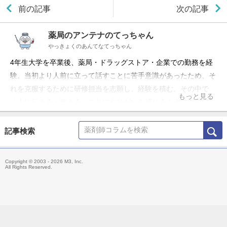
前の記事
次の記事
薬局のアンテナのてっちゃん
やっきょくのあんてなてっちゃん
4年生大学を卒業後、薬局・ドラッグストア・企業での勤務を経
験。当初より人前に立って話すことに苦手意識があったため、そ
れを克服するために研修担当を志願し、経験を積む。その中で
もっと見る
「人に伝える・教える」ことにやりがいを感じるようになる。
現在はフリーランスとして、薬局向けに各種研修や経営アドバイ
ス、資料提供などを行っている。 「薬局のアンテナ」の名称で
記事検索
YouTubeチャンネルとLINE公式アカウントを運営中。薬局に関
わる全ての方に役立つ情報発信を行っている。
Copyright © 2003 - 2026 M3, Inc.
All Rights Reserved.