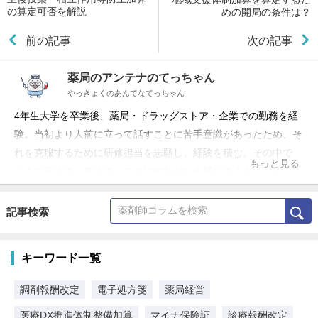
の算定可否を解説
めの開局の条件は？
前の記事
次の記事
薬局のアンテナのてっちゃん
やっきょくのあんてなてっちゃん
4年生大学を卒業後、薬局・ドラッグストア・企業での勤務を経
験。当初より人前に立って話すことに苦手意識があったため、そ
れを克服するために研修担当を志願し、経験を積む。その中で
もっと見る
「人に伝える・教える」ことにやりがいを感じるようになる。
現在はフリーランスとして、薬局向けに各種研修や経営アドバイ
ス、資料提供などを行っている。 「薬局のアンテナ」の名称で
記事検索
YouTubeチャンネルとLINE公式アカウントを運営中。薬局に関
わる全ての方に役立つ情報発信を行っている。
キーワード一覧
調剤報酬改定
電子処方箋
薬局経営
医療DX推進体制整備加算
マイナ保険証
診療報酬改定