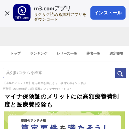
m3.comアプリ
登録1分
会員登録
無料
ログイン
インストール
サクサク読める無料アプリを
ダウンロード
トップ
ランキング
シリーズ一覧
著者一覧
選定療養
【薬局のアンテナ版】算定要件を満たそう！事例でポイント解説
更新日: 2025年8月21日
薬局のアンテナのてっちゃん
マイナ保険証のメリットには高額療養費制
度と医療費控除も