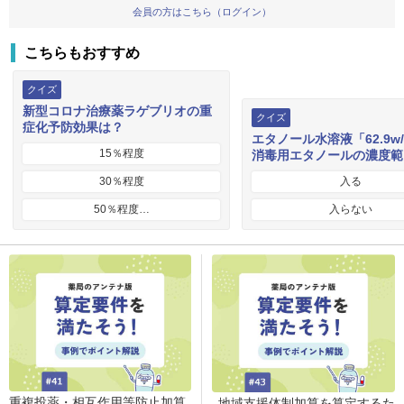
会員の方はこちら（ログイン）
こちらもおすすめ
クイズ
新型コロナ治療薬ラゲブリオの重
クイズ
症化予防効果は？
エタノール水溶液「62.9w
15％程度
消毒用エタノールの濃度範
30％程度
入る
50％程度…
入らない
重複投薬・相互作用等防止加算
地域支援体制加算を算定するた