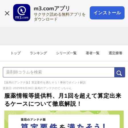
m3.comアプリ
登録1分
会員登録
無料
ログイン
インストール
サクサク読める無料アプリを
ダウンロード
トップ
ランキング
シリーズ一覧
著者一覧
選定療養
【薬局のアンテナ版】算定要件を満たそう！事例でポイント解説
更新日: 2025年9月28日
薬局のアンテナのてっちゃん
服薬情報等提供料、月1回を超えて算定出来
るケースについて徹底解説！