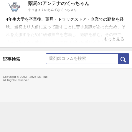
薬局のアンテナのてっちゃん
やっきょくのあんてなてっちゃん
4年生大学を卒業後、薬局・ドラッグストア・企業での勤務を経
験。当初より人前に立って話すことに苦手意識があったため、そ
れを克服するために研修担当を志願し、経験を積む。その中で
もっと見る
「人に伝える・教える」ことにやりがいを感じるようになる。
現在はフリーランスとして、薬局向けに各種研修や経営アドバイ
ス、資料提供などを行っている。 「薬局のアンテナ」の名称で
記事検索
YouTubeチャンネルとLINE公式アカウントを運営中。薬局に関
わる全ての方に役立つ情報発信を行っている。
Copyright © 2003 - 2026 M3, Inc.
All Rights Reserved.