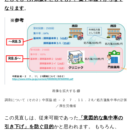
なります
。
画像を拡大する
調剤について（その２）中医協 総 － ２ ７ ． 1 1 ． 2 8／処方箋集中率の計算
／厚生労働省
この見直しは、従来可能であった
「意図的な集中率の
引き下げ」を防ぐ目的
かと思われます。 もちろん、