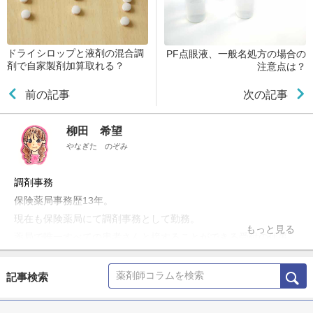
ドライシロップと液剤の混合調
PF点眼液、一般名処方の場合の
剤で自家製剤加算取れる？
注意点は？
前の記事
次の記事
柳田 希望
やなぎた のぞみ
調剤事務
保険薬局事務歴13年。
現在も保険薬局にて調剤事務として勤務。
もっと見る
薬局で唯一すべての患者さんと接することができる受付の仕事
に、やりがいと楽しさを感じ、天職だと思っている。社内の調剤
過誤防止対策の管理や新店舗の立ち上げ、後輩の指導にも携わ
記事検索
る。休憩時間は趣味の読書を満喫する日々。