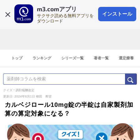
m3.comアプリ
登録1分
会員登録
無料
ログイン
インストール
サクサク読める無料アプリを
ダウンロード
トップ
ランキング
シリーズ一覧
著者一覧
選定療養
クイズ！調剤報酬改定
更新日: 2024年6月1日
柳田 希望
カルベジロール10mg錠の半錠は自家製剤加
算の算定対象になる？