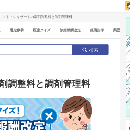
メトトレキサートの薬剤調整料と調剤管理料
覧
選定療養
医療クイズ
診療報酬改定
服薬指導
薬歴
検索
剤調整料と調剤管理料