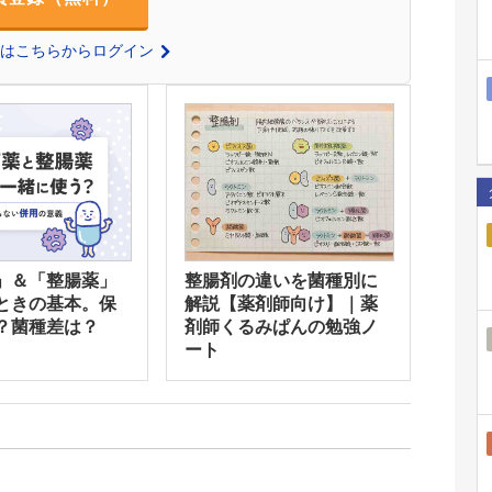
の方はこちらからログイン
」＆「整腸薬」
整腸剤の違いを菌種別に
ときの基本。保
解説【薬剤師向け】｜薬
？菌種差は？
剤師くるみぱんの勉強ノ
ート