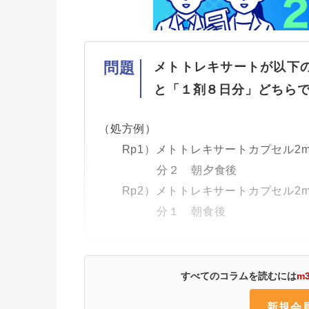
問題
メトトレキサートが以下
と「１剤８日分」どちら
（処方例）
Rp1）メトトレキサートカプセル2m
分２ 朝夕食後 ４日分（
Rp2）メトトレキサートカプセル2m
分１ 朝食後 ４日分（
すべてのコラムを読むには
m
新規会