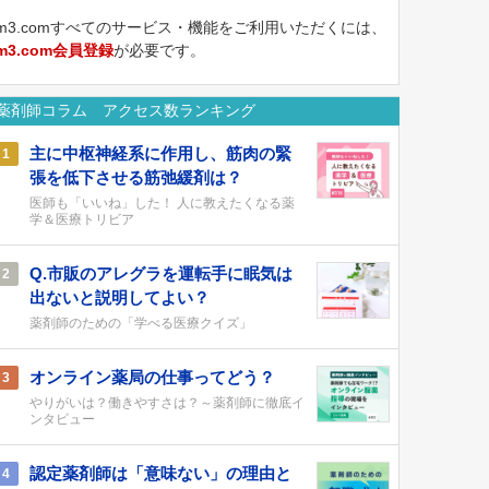
m3.comすべてのサービス・機能をご利用いただくには、
m3.com会員登録
が必要です。
薬剤師コラム アクセス数ランキング
主に中枢神経系に作用し、筋肉の緊
1
張を低下させる筋弛緩剤は？
医師も「いいね」した！ 人に教えたくなる薬
学＆医療トリビア
Q.市販のアレグラを運転手に眠気は
2
出ないと説明してよい？
薬剤師のための「学べる医療クイズ」
オンライン薬局の仕事ってどう？
3
やりがいは？働きやすさは？～薬剤師に徹底イ
ンタビュー
認定薬剤師は「意味ない」の理由と
4