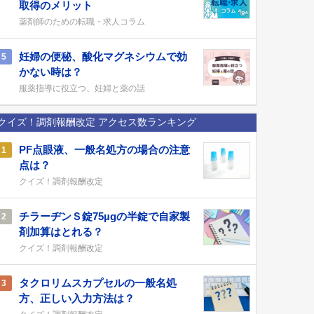
取得のメリット
薬剤師のための転職・求人コラム
妊婦の便秘、酸化マグネシウムで効
5
かない時は？
服薬指導に役立つ、妊婦と薬の話
クイズ！調剤報酬改定 アクセス数ランキング
PF点眼液、一般名処方の場合の注意
1
点は？
クイズ！調剤報酬改定
チラーヂンＳ錠75µgの半錠で自家製
2
剤加算はとれる？
クイズ！調剤報酬改定
タクロリムスカプセルの一般名処
3
方、正しい入力方法は？