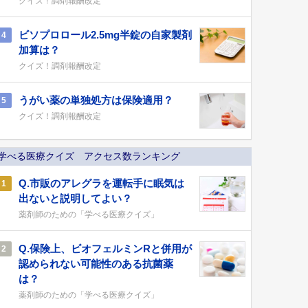
クイズ！調剤報酬改定
ビソプロロール2.5mg半錠の自家製剤
4
加算は？
クイズ！調剤報酬改定
うがい薬の単独処方は保険適用？
5
クイズ！調剤報酬改定
学べる医療クイズ アクセス数ランキング
Q.市販のアレグラを運転手に眠気は
1
出ないと説明してよい？
薬剤師のための「学べる医療クイズ」
Q.保険上、ビオフェルミンRと併用が
2
認められない可能性のある抗菌薬
は？
薬剤師のための「学べる医療クイズ」