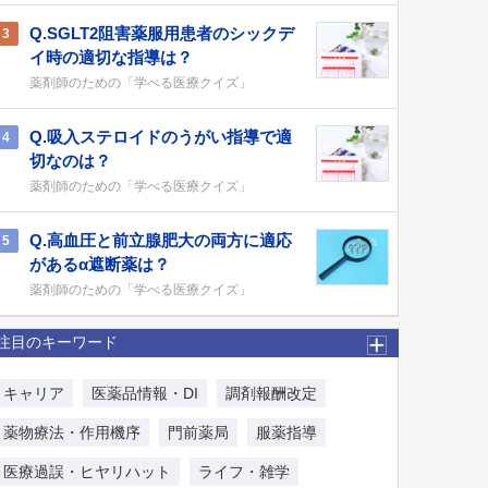
Q.SGLT2阻害薬服用患者のシックデ
3
イ時の適切な指導は？
薬剤師のための「学べる医療クイズ」
Q.吸入ステロイドのうがい指導で適
4
切なのは？
薬剤師のための「学べる医療クイズ」
Q.高血圧と前立腺肥大の両方に適応
5
があるα遮断薬は？
薬剤師のための「学べる医療クイズ」
注目のキーワード
キャリア
医薬品情報・DI
調剤報酬改定
薬物療法・作用機序
門前薬局
服薬指導
医療過誤・ヒヤリハット
ライフ・雑学