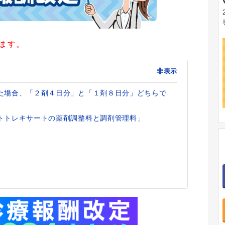
ります。
非表示
た場合、「２剤４日分」と「１剤８日分」どちらで
トトレキサートの薬剤調整料と調剤管理料」