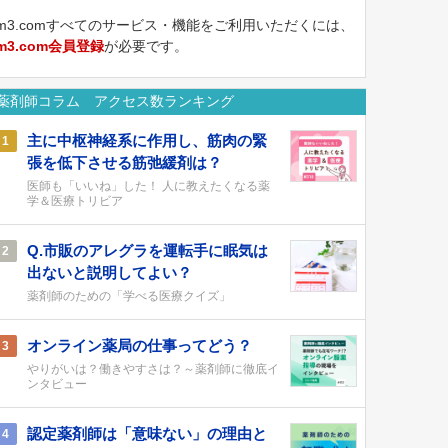
m3.comすべてのサービス・機能をご利用いただくには、
m3.com会員登録
が必要です。
薬剤師コラム アクセス数ランキング
主に中枢神経系に作用し、筋肉の緊
1
張を低下させる筋弛緩剤は？
医師も「いいね」した！ 人に教えたくなる薬
学＆医療トリビア
Q.市販のアレグラを運転手に眠気は
2
出ないと説明してよい？
薬剤師のための「学べる医療クイズ」
オンライン薬局の仕事ってどう？
3
やりがいは？働きやすさは？～薬剤師に徹底イ
ンタビュー
認定薬剤師は「意味ない」の理由と
4