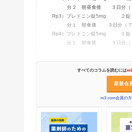
分２ 朝昼食後 ３日分（４
Rp3）プレドニン錠5mg ２錠
分１ 朝食後 ３日分（７～
Rp4）プレドニン錠5mg １錠
分１ 朝食後 ３日分（10～
すべてのコラムを読むには
m
新規会
m3.com会員