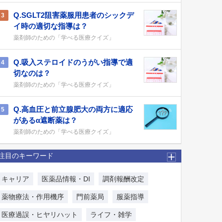
Q.SGLT2阻害薬服用患者のシックデ
3
イ時の適切な指導は？
薬剤師のための「学べる医療クイズ」
Q.吸入ステロイドのうがい指導で適
4
切なのは？
薬剤師のための「学べる医療クイズ」
Q.高血圧と前立腺肥大の両方に適応
5
があるα遮断薬は？
薬剤師のための「学べる医療クイズ」
注目のキーワード
キャリア
医薬品情報・DI
調剤報酬改定
薬物療法・作用機序
門前薬局
服薬指導
医療過誤・ヒヤリハット
ライフ・雑学