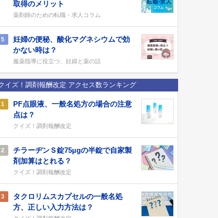
取得のメリット
薬剤師のための転職・求人コラム
妊婦の便秘、酸化マグネシウムで効
5
かない時は？
服薬指導に役立つ、妊婦と薬の話
クイズ！調剤報酬改定 アクセス数ランキング
PF点眼液、一般名処方の場合の注意
1
点は？
クイズ！調剤報酬改定
チラーヂンＳ錠75µgの半錠で自家製
2
剤加算はとれる？
クイズ！調剤報酬改定
タクロリムスカプセルの一般名処
3
方、正しい入力方法は？