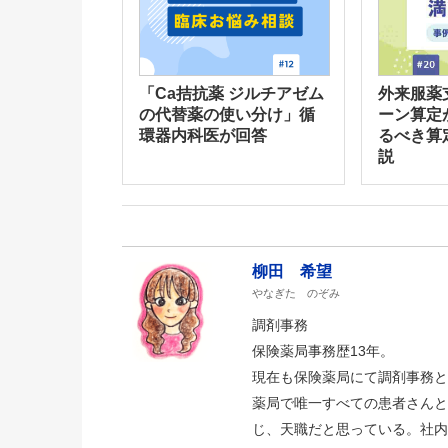
「Ca拮抗薬 ジルチアゼム
外来服薬
の代替薬の使い分け」循
ーン算定
環器内科医が回答
るべき算
説
柳田 希望
やなぎた のぞみ
調剤事務
保険薬局事務歴13年。
現在も保険薬局にて調剤事務と
薬局で唯一すべての患者さんと
じ、天職だと思っている。社内