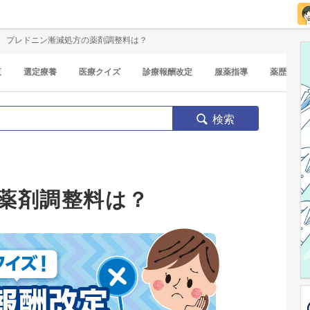
プレドニン漸減処方の薬剤調整料は？
覧
選定療養
医療クイズ
診療報酬改定
服薬指導
薬歴
検索
薬剤調整料は？