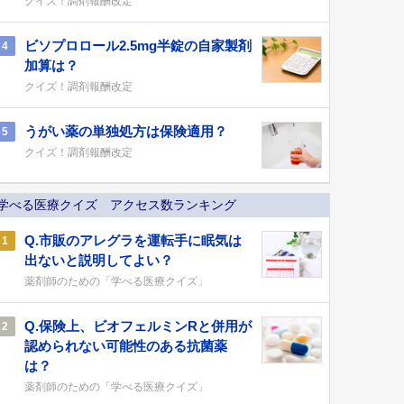
クイズ！調剤報酬改定
ビソプロロール2.5mg半錠の自家製剤
4
加算は？
クイズ！調剤報酬改定
うがい薬の単独処方は保険適用？
5
クイズ！調剤報酬改定
学べる医療クイズ アクセス数ランキング
Q.市販のアレグラを運転手に眠気は
1
出ないと説明してよい？
薬剤師のための「学べる医療クイズ」
Q.保険上、ビオフェルミンRと併用が
2
認められない可能性のある抗菌薬
は？
薬剤師のための「学べる医療クイズ」