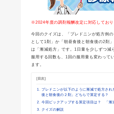
※2024年度の調剤報酬改定に対応してお
今回のクイズは、「プレドニンが処方例の
として1剤」か「朝昼食後と朝食後の2剤
は「漸減処方」です。1日量を少しずつ減
服用する回数も、1回の服用量も変わって
ます。
[目次]
プレドニンが以下のように漸減で処方され
後と朝食後の２剤」どちらで算定する？
今回ピックアップする算定項目は？ 「漸
クイズの解説