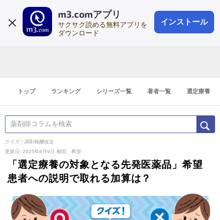
m3.comアプリ
登録1分
会員登録
無料
ログイン
インストール
サクサク読める無料アプリを
ダウンロード
トップ
ランキング
シリーズ一覧
著者一覧
選定療養
クイズ！調剤報酬改定
更新日: 2025年6月9日
柳田 希望
「選定療養の対象となる先発医薬品」希望
患者への説明で取れる加算は？