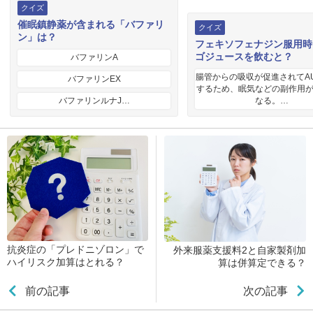
クイズ
催眠鎮静薬が含まれる「バファリ
クイズ
ン」は？
フェキソフェナジン服用時
ゴジュースを飲むと？
バファリンA
腸管からの吸収が促進されてA
バファリンEX
するため、眠気などの副作用
バファリンルナJ…
なる。…
抗炎症の「プレドニゾロン」で
外来服薬支援料2と自家製剤加
ハイリスク加算はとれる？
算は併算定できる？
前の記事
次の記事