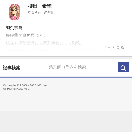
柳田 希望
やなぎた のぞみ
調剤事務
保険薬局事務歴13年。
現在も保険薬局にて調剤事務として勤務。
もっと見る
薬局で唯一すべての患者さんと接することができる受付の仕事
に、やりがいと楽しさを感じ、天職だと思っている。社内の調剤
過誤防止対策の管理や新店舗の立ち上げ、後輩の指導にも携わ
記事検索
る。休憩時間は趣味の読書を満喫する日々。
Copyright © 2003 - 2026 M3, Inc.
All Rights Reserved.