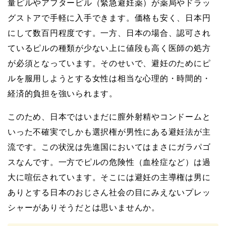
量ピルやアフターピル（緊急避妊薬）が薬局やドラッ
グストアで手軽に入手できます。価格も安く、日本円
にして数百円程度です。一方、日本の場合、認可され
ているピルの種類が少ない上に値段も高く医師の処方
が必須となっています。そのせいで、避妊のためにピ
ルを服用しようとする女性は相当な心理的・時間的・
経済的負担を強いられます。
このため、日本ではいまだに膣外射精やコンドームと
いった不確実でしかも選択権が男性にある避妊法が主
流です。この状況は先進国においてはまさにガラパゴ
スなんです。一方でピルの危険性（血栓症など）は過
大に喧伝されています。そこには避妊の主導権は男に
ありとする日本のおじさん社会の目にみえないプレッ
シャーがありそうだとは思いませんか。