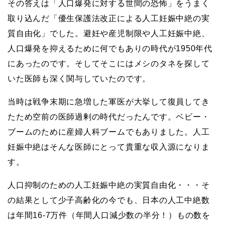
その答えは「人口爆発に対する世間の恐怖」をうまく
取り込んだ「優生保護法改正による人工妊娠中絶の実
質自由化」でした。避妊や産児制限や人工妊娠中絶、
人口爆発を抑えるために何でもありの時代が1950年代
にあったのです。そしてそこにはメシのタネを探して
いた医師も深く関与していたのです。
当時は戦争末期に急増した軍医が大挙して復員してき
たため空前の医師過剰の時代だったんです。ベビー・
ブームのために産婦人科ブームでもありました。人工
妊娠中絶はそんな医師にとって貴重な収入源になりま
す。
人口抑制のための人工妊娠中絶の実質自由化・・・そ
の結果として少子高齢化の今でも、日本の人工中絶数
は年間16-7万件（年間人口減少数の半分！）もの数を