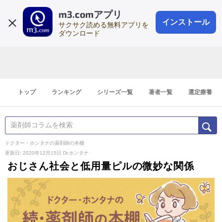
m3.comアプリ
登録1分
会員登録
無料
ログイン
インストール
サクサク読める無料アプリを
ダウンロード
トップ
ランキング
シリーズ一覧
著者一覧
選定療養
ドクター・ホンタナの薬剤師の本棚
更新日: 2020年12月15日
Dr.ホンタナ
おじさん社会と低用量ピルの微妙な関係