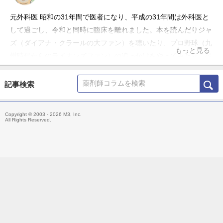
元外科医 昭和の31年間で医者になり、平成の31年間は外科医と
して過ごし、令和と同時に臨床を離れました。本を読んだりジャ
ズ（ダイアナ・クラールの大ファン）を聴いたり、プロ野球（九
もっと見る
州時代からのライオンズファン）の追っかけをやってみたり。ペ
ン・ネームのホンタナは姓をイタリア語にしたものですが、「本
棚」好きでもあるので・・ダジャレで
記事検索
Copyright © 2003 - 2026 M3, Inc.
All Rights Reserved.