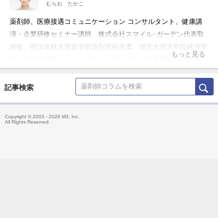
むらお たかこ
薬剤師、医療接遇コミュニケーション コンサルタント、健康講
演・企業研修セミナー講師、株式会社スマイル･ガーデン代表取
締役。明治薬科大学薬学部薬剤学科卒業、埼玉大学大学院経済学
もっと見る
部経営管理者養成コース修了、病院・薬局・教育研修会社勤務を
経て現職。
記事検索
Copyright © 2003 - 2026 M3, Inc.
All Rights Reserved.