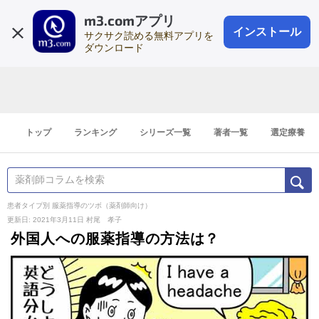
m3.comアプリ
登録1分
会員登録
無料
ログイン
インストール
サクサク読める無料アプリを
ダウンロード
トップ
ランキング
シリーズ一覧
著者一覧
選定療養
患者タイプ別 服薬指導のツボ（薬剤師向け）
更新日: 2021年3月11日
村尾 孝子
外国人への服薬指導の方法は？