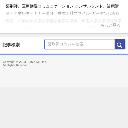
薬剤師、医療接遇コミュニケーション コンサルタント、健康講
演・企業研修セミナー講師、株式会社スマイル･ガーデン代表取
締役。明治薬科大学薬学部薬剤学科卒業、埼玉大学大学院経済学
もっと見る
部経営管理者養成コース修了、病院・薬局・教育研修会社勤務を
経て現職。
記事検索
Copyright © 2003 - 2026 M3, Inc.
All Rights Reserved.