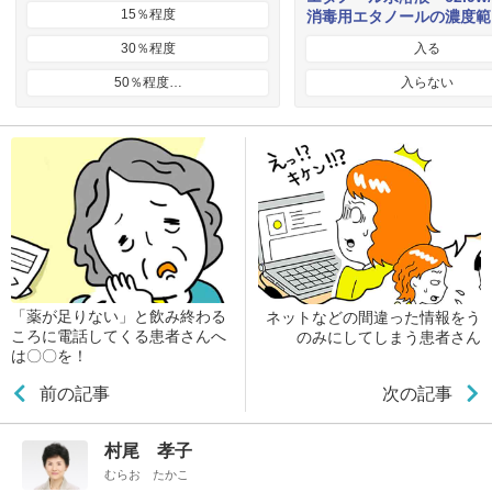
15％程度
消毒用エタノールの濃度範
30％程度
入る
50％程度…
入らない
「薬が足りない」と飲み終わる
ネットなどの間違った情報をう
ころに電話してくる患者さんへ
のみにしてしまう患者さん
は〇〇を！
前の記事
次の記事
村尾 孝子
むらお たかこ