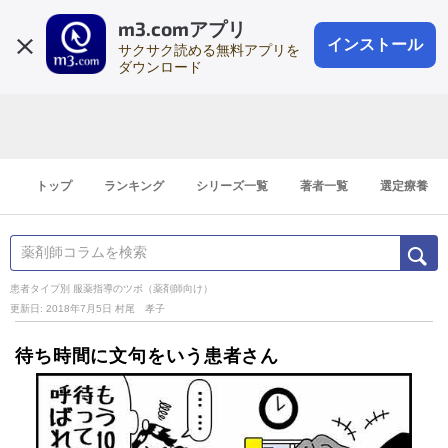
m3.comアプリ
登録1分
会員登録
無料
ログイン
インストール
サクサク読める無料アプリを
ダウンロード
トップ
ランキング
シリーズ一覧
著者一覧
選定療養
患者タイプ別 服薬指導のツボ（薬剤師向け）
更新日: 2018年7月5日
村尾 孝子
待ち時間に文句をいう患者さん