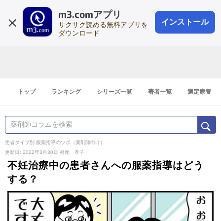
m3.comアプリ
登録1分
会員登録
無料
ログイン
インストール
サクサク読める無料アプリを
ダウンロード
トップ
ランキング
シリーズ一覧
著者一覧
選定療養
患者タイプ別 服薬指導のツボ（薬剤師向け）
更新日: 2022年3月30日
村尾 孝子
不妊治療中の患者さんへの服薬指導はどう
する？