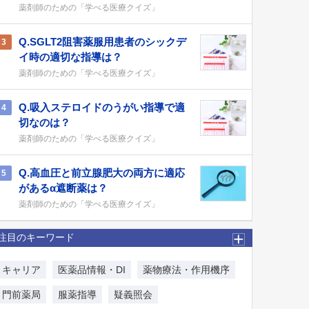
薬剤師のための「学べる医療クイズ」
Q.SGLT2阻害薬服用患者のシックデ
3
イ時の適切な指導は？
薬剤師のための「学べる医療クイズ」
Q.吸入ステロイドのうがい指導で適
4
切なのは？
薬剤師のための「学べる医療クイズ」
Q.高血圧と前立腺肥大の両方に適応
5
があるα遮断薬は？
薬剤師のための「学べる医療クイズ」
注目のキーワード
キャリア
医薬品情報・DI
薬物療法・作用機序
門前薬局
服薬指導
疑義照会