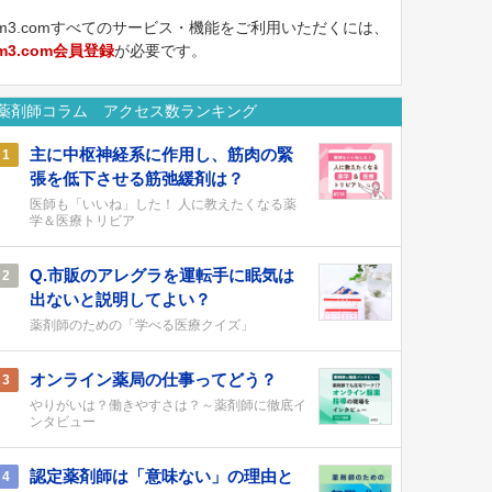
m3.comすべてのサービス・機能をご利用いただくには、
m3.com会員登録
が必要です。
薬剤師コラム アクセス数ランキング
主に中枢神経系に作用し、筋肉の緊
1
張を低下させる筋弛緩剤は？
医師も「いいね」した！ 人に教えたくなる薬
学＆医療トリビア
Q.市販のアレグラを運転手に眠気は
2
出ないと説明してよい？
薬剤師のための「学べる医療クイズ」
オンライン薬局の仕事ってどう？
3
やりがいは？働きやすさは？～薬剤師に徹底イ
ンタビュー
認定薬剤師は「意味ない」の理由と
4