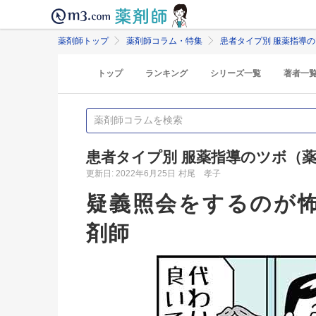
薬剤師トップ
薬剤師コラム・特集
患者タイプ別 服薬指導
トップ
ランキング
シリーズ一覧
著者一
患者タイプ別 服薬指導のツボ（
更新日: 2022年6月25日
村尾 孝子
疑義照会をするのが
剤師