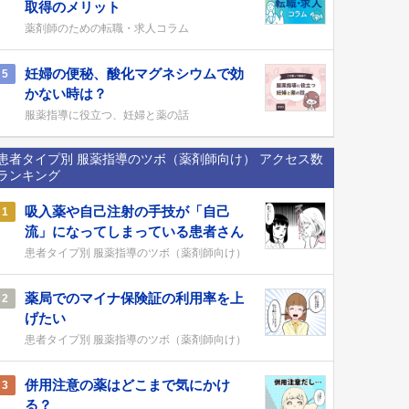
取得のメリット
薬剤師のための転職・求人コラム
妊婦の便秘、酸化マグネシウムで効
5
かない時は？
服薬指導に役立つ、妊婦と薬の話
患者タイプ別 服薬指導のツボ（薬剤師向け） アクセス数
ランキング
吸入薬や自己注射の手技が「自己
1
流」になってしまっている患者さん
患者タイプ別 服薬指導のツボ（薬剤師向け）
薬局でのマイナ保険証の利用率を上
2
げたい
患者タイプ別 服薬指導のツボ（薬剤師向け）
併用注意の薬はどこまで気にかけ
3
る？