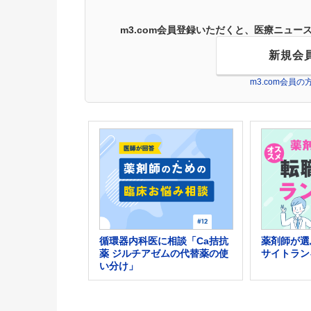
m3.com会員登録いただくと、医療ニュ
新規会
m3.com会員
循環器内科医に相談「Ca拮抗
薬剤師が選
薬 ジルチアゼムの代替薬の使
サイトラン
い分け」