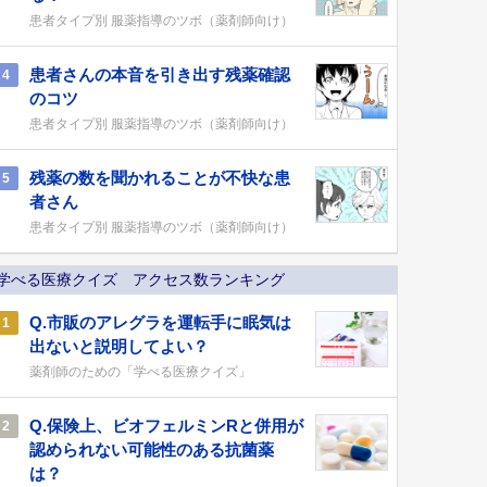
患者タイプ別 服薬指導のツボ（薬剤師向け）
患者さんの本音を引き出す残薬確認
4
のコツ
患者タイプ別 服薬指導のツボ（薬剤師向け）
残薬の数を聞かれることが不快な患
5
者さん
患者タイプ別 服薬指導のツボ（薬剤師向け）
学べる医療クイズ アクセス数ランキング
Q.市販のアレグラを運転手に眠気は
1
出ないと説明してよい？
薬剤師のための「学べる医療クイズ」
Q.保険上、ビオフェルミンRと併用が
2
認められない可能性のある抗菌薬
は？