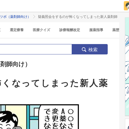
のツボ（薬剤師向け）
疑義照会をするのが怖くなってしまった新人薬剤師
覧
選定療養
医療クイズ
診療報酬改定
服薬指導
薬歴
検索
薬剤師向け）
怖くなってしまった新人薬