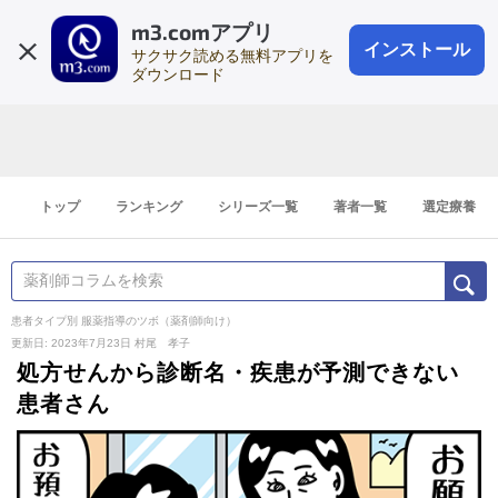
m3.comアプリ
登録1分
会員登録
無料
ログイン
インストール
サクサク読める無料アプリを
ダウンロード
トップ
ランキング
シリーズ一覧
著者一覧
選定療養
患者タイプ別 服薬指導のツボ（薬剤師向け）
更新日: 2023年7月23日
村尾 孝子
処方せんから診断名・疾患が予測できない
患者さん