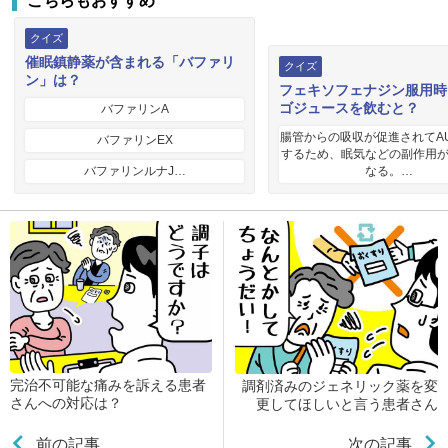
こちらもおすすめ
クイズ
催眠鎮静薬が含まれる「バファリ
クイズ
ン」は？
フェキソフェナジン服用時
ゴジュースを飲むと？
バファリンA
腸管からの吸収が促進されてA
バファリンEX
するため、眠気などの副作用
バファリンルナJ…
なる。…
完治不可能な痛みを訴える患者
調剤済みのジェネリック薬を変
さんへの対応は？
更してほしいと言う患者さん
前の記事
次の記事