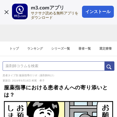
m3.comアプリ
登録1分
会員登録
無料
ログイン
インストール
サクサク読める無料アプリを
ダウンロード
トップ
ランキング
シリーズ一覧
著者一覧
選定療養
患者タイプ別 服薬指導のツボ（薬剤師向け）
更新日: 2024年9月18日
村尾 孝子
服薬指導における患者さんへの寄り添いと
は？