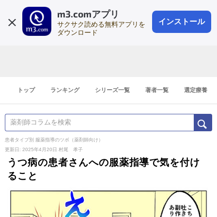
m3.comアプリ
登録1分
会員登録
無料
ログイン
インストール
サクサク読める無料アプリを
ダウンロード
トップ
ランキング
シリーズ一覧
著者一覧
選定療養
患者タイプ別 服薬指導のツボ（薬剤師向け）
更新日: 2025年4月20日
村尾 孝子
うつ病の患者さんへの服薬指導で気を付け
ること