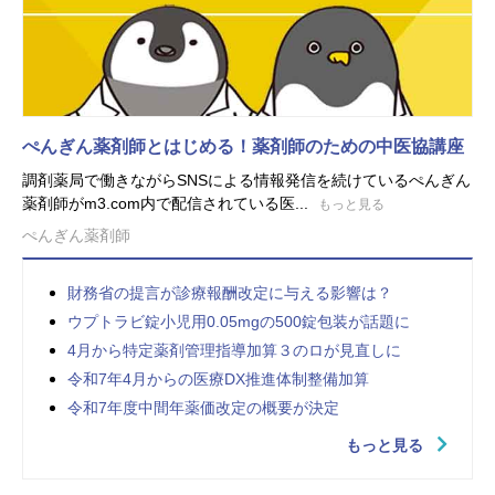
ぺんぎん薬剤師とはじめる！薬剤師のための中医協講座
調剤薬局で働きながらSNSによる情報発信を続けているぺんぎん
薬剤師がm3.com内で配信されている医...
もっと見る
ぺんぎん薬剤師
財務省の提言が診療報酬改定に与える影響は？
ウプトラビ錠小児用0.05mgの500錠包装が話題に
4月から特定薬剤管理指導加算３のロが見直しに
令和7年4月からの医療DX推進体制整備加算
令和7年度中間年薬価改定の概要が決定
もっと見る