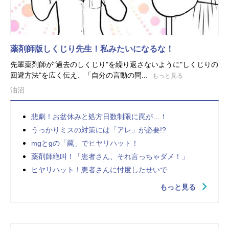
薬剤師版しくじり先生！私みたいになるな！
先輩薬剤師が"過去のしくじり"を繰り返さないように"しくじりの
回避方法"を広く伝え、「自分の言動の問...
もっと見る
油沼
悲劇！お盆休みと処方日数制限に罠が…！
うっかりミスの対策には「アレ」が必要!?
mgとgの「罠」でヒヤリハット！
薬剤師絶叫！「患者さん、それ言っちゃダメ！」
ヒヤリハット！患者さんに忖度したせいで…
もっと見る