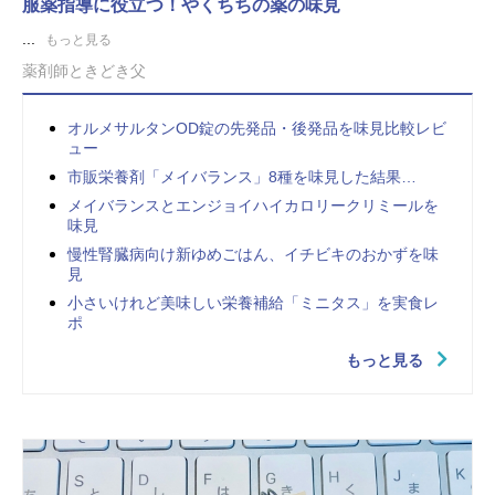
服薬指導に役立つ！やくちちの薬の味見
...
もっと見る
薬剤師ときどき父
オルメサルタンOD錠の先発品・後発品を味見比較レビ
ュー
市販栄養剤「メイバランス」8種を味見した結果…
メイバランスとエンジョイハイカロリークリミールを
味見
慢性腎臓病向け新ゆめごはん、イチビキのおかずを味
見
小さいけれど美味しい栄養補給「ミニタス」を実食レ
ポ
もっと見る