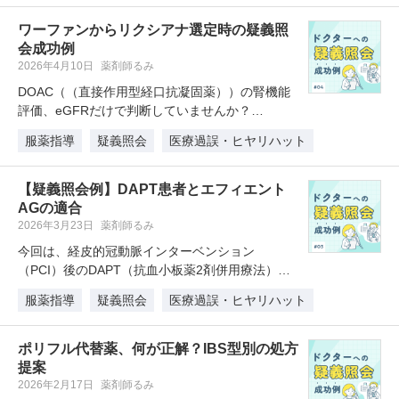
ワーファンからリクシアナ選定時の疑義照
会成功例
2026年4月10日
薬剤師るみ
DOAC（（直接作用型経口抗凝固薬））の腎機能
評価、eGFRだけで判断していませんか？
VTE（静脈血栓塞栓症）治療では、…
服薬指導
疑義照会
医療過誤・ヒヤリハット
【疑義照会例】DAPT患者とエフィエント
AGの適合
2026年3月23日
薬剤師るみ
今回は、経皮的冠動脈インターベンション
（PCI）後のDAPT（抗血小板薬2剤併用療法）に
ついて取り上げます。本記事では、…
服薬指導
疑義照会
医療過誤・ヒヤリハット
ポリフル代替薬、何が正解？IBS型別の処方
提案
2026年2月17日
薬剤師るみ