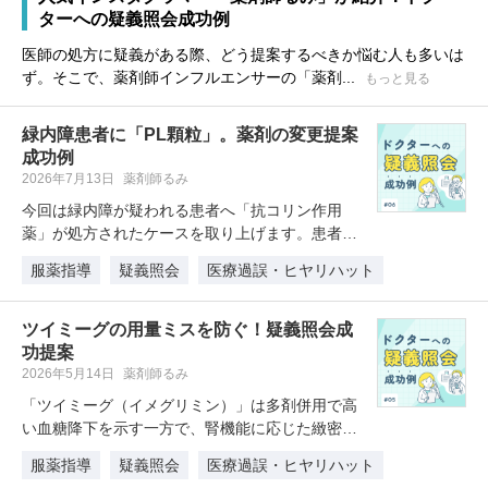
ターへの疑義照会成功例
医師の処方に疑義がある際、どう提案するべきか悩む人も多いは
ず。そこで、薬剤師インフルエンサーの「薬剤...
もっと見る
緑内障患者に「PL顆粒」。薬剤の変更提案
成功例
2026年7月13日
薬剤師るみ
今回は緑内障が疑われる患者へ「抗コリン作用
薬」が処方されたケースを取り上げます。患者自
身が病型を把握しておらず、薬剤師が…
服薬指導
疑義照会
医療過誤・ヒヤリハット
ツイミーグの用量ミスを防ぐ！疑義照会成
功提案
2026年5月14日
薬剤師るみ
「ツイミーグ（イメグリミン）」は多剤併用で高
い血糖降下を示す一方で、腎機能に応じた緻密な
用量調節が不可欠です。本記事では…
服薬指導
疑義照会
医療過誤・ヒヤリハット