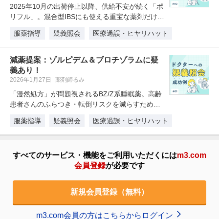
2025年10月の出荷停止以降、供給不安が続く「ポ
リフル」。混合型IBSにも使える重宝な薬剤だけ
に、代替薬の選定に悩む薬…
服薬指導
疑義照会
医療過誤・ヒヤリハット
減薬提案：ゾルピデム＆ブロチゾラムに疑
義あり！
2026年1月27日
薬剤師るみ
「漫然処方」が問題視されるBZ/Z系睡眠薬。高齢
患者さんのふらつき・転倒リスクを減らすため、
薬剤師が処方提案で積極的に関…
服薬指導
疑義照会
医療過誤・ヒヤリハット
すべてのサービス・機能をご利用いただくには
m3.com
会員登録
が必要です
新規会員登録（無料）
m3.com会員の方はこちらからログイン