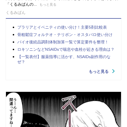
「くるみぱんの...
もっと見る
くるみぱん
プラリアとイベニティの使い分け！主要5剤比較表
骨粗鬆症フォルテオ・テリボン・オスタバロ使い分け
バイオ後続品調剤体制加算一覧で算定要件を整理！
ロキソニンなどNSAIDsで喘息や血栓が起きる理由は？
【一覧表付】服薬指導に活かす、NSAIDs副作用のな
ぜ？
もっと見る