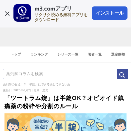
m3.comアプリ
登録1分
会員登録
無料
ログイン
インストール
サクサク読める無料アプリを
ダウンロード
トップ
ランキング
シリーズ一覧
著者一覧
選定療養
薬剤師の盲点！？「半錠」にできる薬とできない薬
更新日: 2026年6月7日
児島 悠史
「ツートラム錠」は半錠OK？オピオイド鎮
痛薬の粉砕や分割のルール