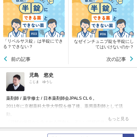
「リベルサス錠」は半錠にでき
なぜインチュニブ錠を半錠にし
る？できない？
てはいけないのか？
前の記事
次の記事
児島 悠史
こじま ゆうし
薬剤師 / 薬学修士 / 日本薬剤師会JPALS CL６。
2011年に京都薬科大学大学院を修了後、薬局薬剤師として活
動。
もっと見る
「誤解や偏見から生まれる悲劇を、正しい情報提供と教育によっ
て防ぎたい」という理念のもと、ブログ「お薬Q&A～Fizz Drug