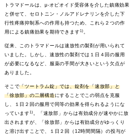
トラマドールは、μ-オピオイド受容体を介した鎮痛効果
と併せて、セロトニン・ノルアドレナリンを介した下
行性疼痛抑制系への作用も持つため、これら２つの作
1)
用による鎮痛効果を期待できます
。
従来、このトラマドールは速放性の製剤が用いられて
いました。しかし、速放性の製剤では１日４回の服用
が必要になるなど、服薬の手間が大きいという欠点が
ありました。
そこで
「ツートラム錠」では、錠剤を「速放部」と
「徐放部」の二層構造
にすることでこの弱点を克服
し、１日２回の服用で同等の効果を得られるようにな
1)
っています
。「速放部」からは有効成分が速やかに放
出されますが、「徐放部」からは有効成分がゆっくり
と溶け出すことで、１日２回（12時間間隔）の投与が