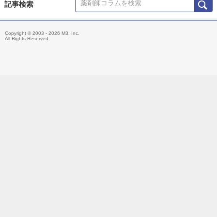
Information」やTwitter「@Fizz_DI」を使って科学的根拠に基づ
記事検索
いた医療情報の発信・共有を行うほか、大学や薬剤師会の研修会
の講演、メディア出演・監修、雑誌の連載などにも携わる。
Copyright © 2003 - 2026 M3, Inc.
主な著書「薬局ですぐに役立つ薬の比較と使い分け100（羊土
All Rights Reserved.
社）」、「OTC医薬品の比較と使い分け（羊土社）」。