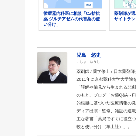
循環器内科医に相談「Ca拮抗
薬剤師が選
薬 ジルチアゼムの代替薬の使
サイトラン
い分け」
児島 悠史
こじま ゆうし
薬剤師 / 薬学修士 / 日本薬剤師会
2011年に京都薬科大学大学
「誤解や偏見から生まれる悲劇
のもと、ブログ「お薬Q&A～Fizz D
的根拠に基づいた医療情報の発
ディア出演・監修、雑誌の連載
主な著書「薬局ですぐに役立つ
較と使い分け（羊土社）」。