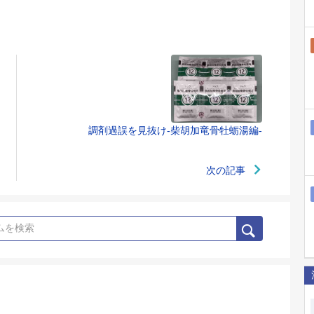
調剤過誤を見抜け-柴胡加竜骨牡蛎湯編-
次の記事