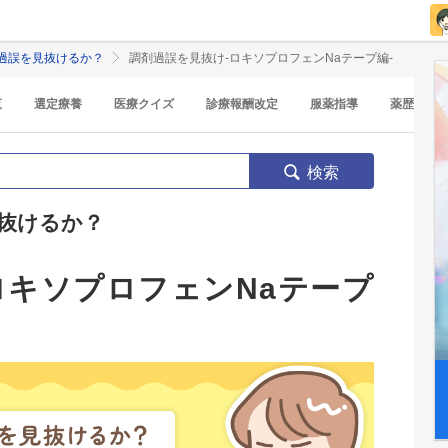
過誤を見抜けるか？
調剤過誤を見抜け-ロキソプロフェンNaテープ編-
覧
選定療養
医療クイズ
診療報酬改定
服薬指導
薬歴
検索
抜けるか？
ロキソプロフェンNaテープ