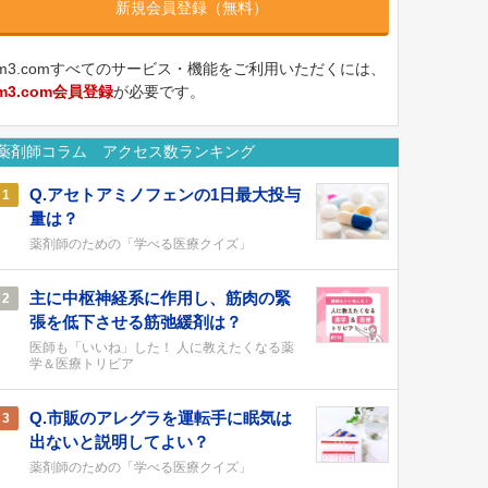
新規会員登録（無料）
m3.comすべてのサービス・機能をご利用いただくには、
m3.com会員登録
が必要です。
薬剤師コラム アクセス数ランキング
Q.アセトアミノフェンの1日最大投与
1
量は？
薬剤師のための「学べる医療クイズ」
主に中枢神経系に作用し、筋肉の緊
2
張を低下させる筋弛緩剤は？
医師も「いいね」した！ 人に教えたくなる薬
学＆医療トリビア
Q.市販のアレグラを運転手に眠気は
3
出ないと説明してよい？
薬剤師のための「学べる医療クイズ」