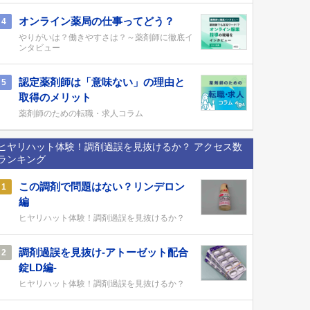
オンライン薬局の仕事ってどう？
4
やりがいは？働きやすさは？～薬剤師に徹底イ
ンタビュー
認定薬剤師は「意味ない」の理由と
5
取得のメリット
薬剤師のための転職・求人コラム
ヒヤリハット体験！調剤過誤を見抜けるか？ アクセス数
ランキング
この調剤で問題はない？リンデロン
1
編
ヒヤリハット体験！調剤過誤を見抜けるか？
調剤過誤を見抜け-アトーゼット配合
2
錠LD編-
ヒヤリハット体験！調剤過誤を見抜けるか？