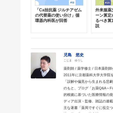
「Ca拮抗薬 ジルチアゼム
外来服薬
の代替薬の使い分け」循
ーン算定
環器内科医が回答
るべき算
説
児島 悠史
こじま ゆうし
薬剤師 / 薬学修士 / 日本薬剤師会
2011年に京都薬科大学大学
「誤解や偏見から生まれる悲劇
のもと、ブログ「お薬Q&A～Fizz D
的根拠に基づいた医療情報の発
ディア出演・監修、雑誌の連載
主な著書「薬局ですぐに役立つ