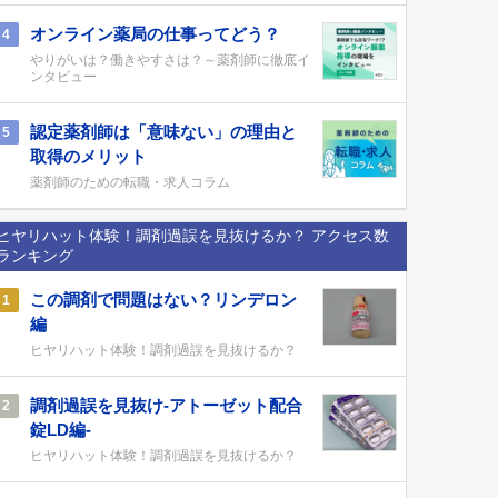
オンライン薬局の仕事ってどう？
4
やりがいは？働きやすさは？～薬剤師に徹底イ
ンタビュー
認定薬剤師は「意味ない」の理由と
5
取得のメリット
薬剤師のための転職・求人コラム
ヒヤリハット体験！調剤過誤を見抜けるか？ アクセス数
ランキング
この調剤で問題はない？リンデロン
1
編
ヒヤリハット体験！調剤過誤を見抜けるか？
調剤過誤を見抜け-アトーゼット配合
2
錠LD編-
ヒヤリハット体験！調剤過誤を見抜けるか？