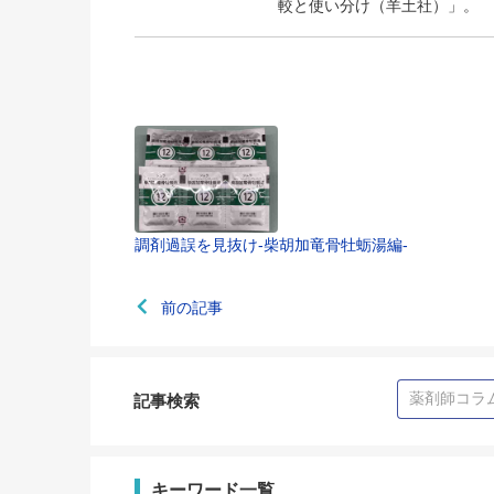
較と使い分け（羊土社）」。
調剤過誤を見抜け-柴胡加竜骨牡蛎湯編-
前の記事
記事検索
キーワード一覧