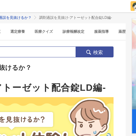
過誤を見抜けるか？
調剤過誤を見抜け-アトーゼット配合錠LD編-
覧
選定療養
医療クイズ
診療報酬改定
服薬指導
薬歴
検索
抜けるか？
トーゼット配合錠LD編-