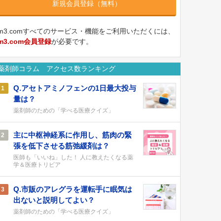
新規会員登録（無料）
m3.comすべてのサービス・機能をご利用いただくには、
m3.com会員登録
が必要です。
薬剤師コラム アクセス数ランキング
Q.アセトアミノフェンの1日最大投与
1
量は？
薬剤師のための「学べる医療クイズ」
主に中枢神経系に作用し、筋肉の緊
2
張を低下させる筋弛緩剤は？
医師も「いいね」した！ 人に教えたくなる薬
学＆医療トリビア
Q.市販のアレグラを運転手に眠気は
3
出ないと説明してよい？
薬剤師のための「学べる医療クイズ」